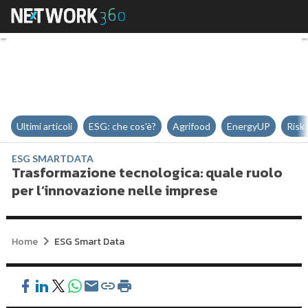
Trasformazione tecnologica: qual
Ultimi articoli
ESG: che cos'è?
Agrifood
EnergyUP
Risk
ESG SMARTDATA
Trasformazione tecnologica: quale ruolo
per l’innovazione nelle imprese
Home
ESG Smart Data