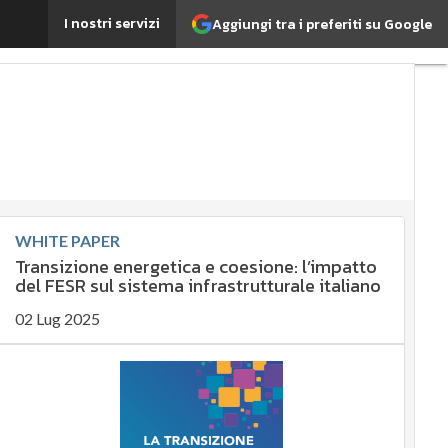
 tecnologia satellitare
I nostri servizi
Aggiungi tra i preferiti su Google
Ultimi
articoli
ESG:
che
cos'è?
Agrifood
EnergyUP
Risk
Management
WHITE PAPER
Transizione energetica e coesione: l’impatto
Sostenibilità:
del FESR sul sistema infrastrutturale italiano
perché è
02 Lug 2025
importante?
Ambiente
sostenibile
Economia