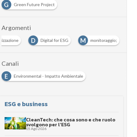
articoli
G
Green Future Project
Argomenti
D
M
izzazione
Digital for ESG
monitoraggio;
Canali
E
Environmental - Impatto Ambientale
ESG e business
CleanTech: che cosa sono e che ruolo
svolgono per l’ESG
05 Ago 2026