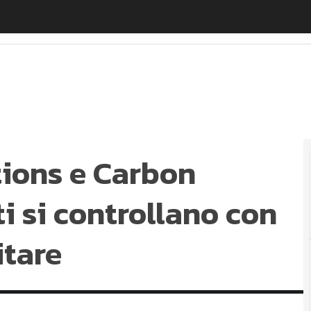
s e Carbon Offsetting: i progetti si controllano con la
ions e Carbon
ti si controllano con
itare