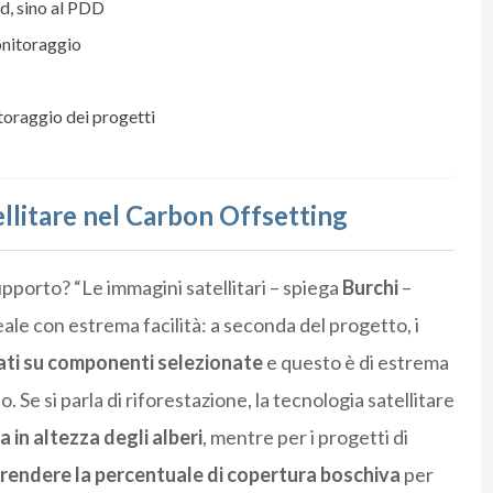
rd, sino al PDD
onitoraggio
toraggio dei progetti
ellitare nel Carbon Offsetting
pporto? “Le immagini satellitari – spiega
Burchi
–
eale con estrema facilità: a seconda del progetto, i
ti su componenti selezionate
e questo è di estrema
Se si parla di riforestazione, la tecnologia satellitare
a in altezza degli alberi
, mentre per i progetti di
endere la percentuale di copertura boschiva
per