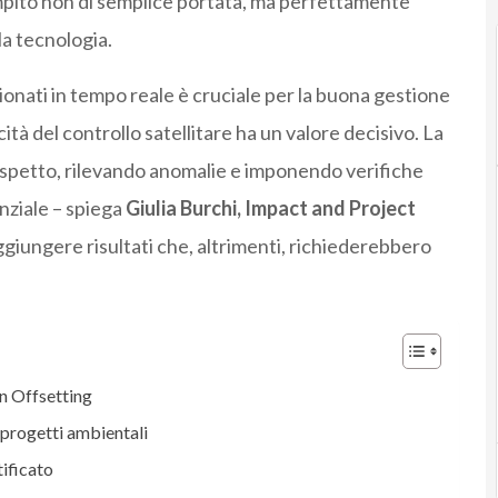
ompito non di semplice portata, ma perfettamente
la tecnologia.
ezionati in tempo reale è cruciale per la buona gestione
ità del controllo satellitare ha un valore decisivo. La
 aspetto, rilevando anomalie e imponendo verifiche
nziale – spiega
Giulia Burchi, Impact and Project
ggiungere risultati che, altrimenti, richiederebbero
on Offsetting
i progetti ambientali
tificato