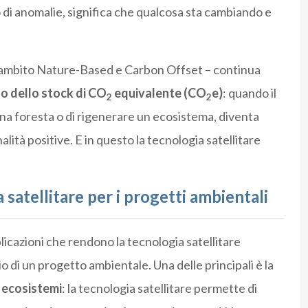
o di anomalie, significa che qualcosa sta cambiando e
“In ambito Nature-Based e Carbon Offset – continua
lo dello stock di CO
equivalente (CO
e)
: quando il
2
2
una foresta o di rigenerare un ecosistema, diventa
ità positive. E in questo la tecnologia satellitare
 satellitare per i progetti ambientali
licazioni che rendono la tecnologia satellitare
 di un progetto ambientale. Una delle principali è la
 ecosistemi
: la tecnologia satellitare permette di