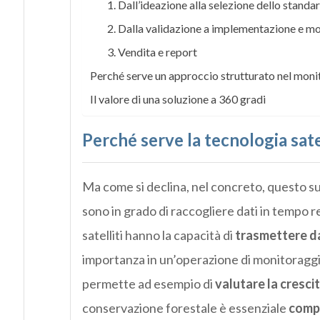
1. Dall’ideazione alla selezione dello standa
2. Dalla validazione a implementazione e m
3. Vendita e report
Perché serve un approccio strutturato nel moni
Il valore di una soluzione a 360 gradi
Perché serve la tecnologia sat
Ma come si declina, nel concreto, questo su
sono in grado di raccogliere dati in tempo r
satelliti hanno la capacità di
trasmettere da
importanza in un’operazione di monitoraggio. 
permette ad esempio di
valutare la crescit
conservazione forestale è essenziale
compr