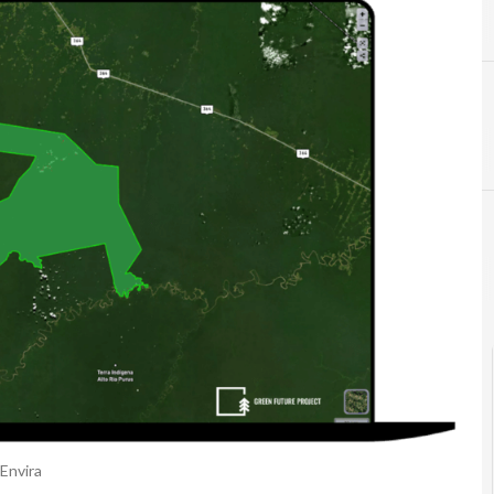
D
decarbon
 Envira