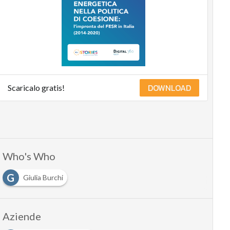
sostenibile
Sustainability
management
Energy
Management
Normative
e
DOWNLOAD
Scaricalo gratis!
Compliance
Corporate
governance
Digital
Who's Who
for
ESG
G
Giulia Burchi
ESG
Smart
Data
Aziende
Ultimi