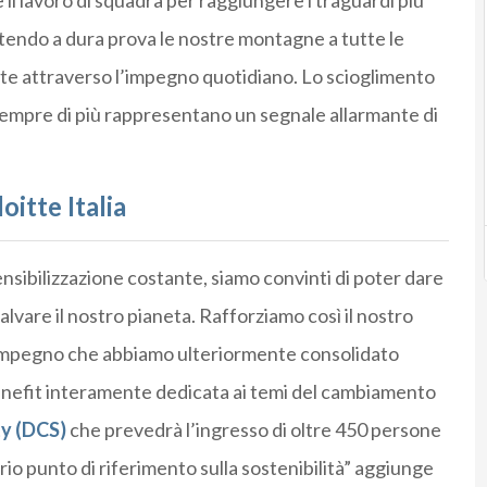
 il lavoro di squadra per raggiungere i traguardi più
tendo a dura prova le nostre montagne a tutte le
parte attraverso l’impegno quotidiano. Lo scioglimento
e sempre di più rappresentano un segnale allarmante di
oitte Italia
nsibilizzazione costante, siamo convinti di poter dare
salvare il nostro pianeta. Rafforziamo così il nostro
impegno che abbiamo ulteriormente consolidato
Benefit interamente dedicata ai temi del cambiamento
ty (DCS)
che prevedrà l’ingresso di oltre 450 persone
rio punto di riferimento sulla sostenibilità” aggiunge