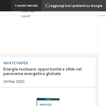
imate change
I nostri servizi
Aggiungi tra i preferiti su Google
Ultimi articoli
ESG: che
cos'è?
Agrifood
EnergyUP
Risk
Management
Sostenibilità:
perché è
importante?
WHITE PAPER
Ambiente
Energia nucleare: opportunità e sfide nel
sostenibile
panorama energetico globale
24 Mar 2025
Economia
sostenibile
Sustainability
management
Energy