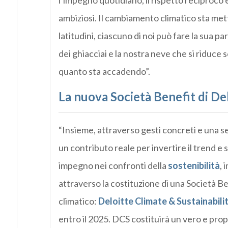
l’impegno quotidiano, il rispetto reciproco e
ambiziosi. Il cambiamento climatico sta met
latitudini, ciascuno di noi può fare la sua 
dei ghiacciai e la nostra neve che si riduc
quanto sta accadendo”.
La nuova Società Benefit di Del
“Insieme, attraverso gesti concreti e una se
un contributo reale per invertire il trend e 
impegno nei confronti della
sostenibilità
, 
attraverso la costituzione di una Società 
climatico:
Deloitte Climate & Sustainabili
entro il 2025. DCS costituirà un vero e prop