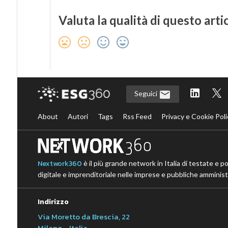
Valuta la qualità di questo arti
Seguici
About
Autori
Tags
Rss Feed
Privacy e Cookie Poli
Nextwork360
è il più grande network in Italia di testate e p
digitale e imprenditoriale nelle imprese e pubbliche amministr
Indirizzo
Via Moretto da Brescia, 22
Milano - Italia