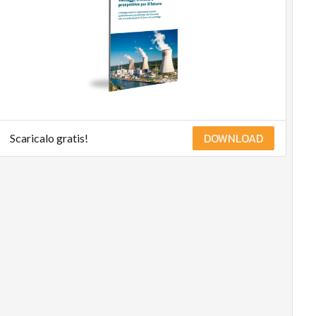
Management
Normative e
Compliance
Corporate
governance
Digital for
ESG
ESG Smart
DOWNLOAD
Scaricalo gratis!
Data
Ultimi articoli