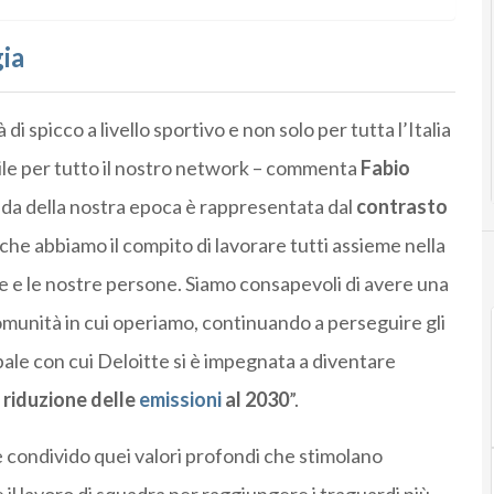
gia
i spicco a livello sportivo e non solo per tutta l’Italia
le per tutto il nostro network – commenta
Fabio
ida della nostra epoca è rappresentata dal
contrasto
che abbiamo il compito di lavorare tutti assieme nella
ese e le nostre persone. Siamo consapevoli di avere una
omunità in cui operiamo, continuando a perseguire gli
obale con cui Deloitte si è impegnata a diventare
i
riduzione delle
emissioni
al 2030
”.
condivido quei valori profondi che stimolano