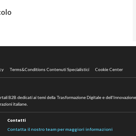
colo
cy
Terms&Conditions Contenuti Specialistici
Cookie Center
ortali B2B dedicati ai temi della Trasformazione Digitale e dell’Innovazione
azioni italiane.
Contatti
Contatta il nostro team per maggiori informazioni