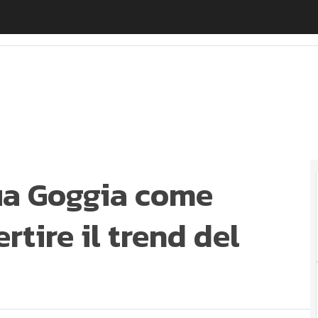
a Goggia come testimonial per invertire il trend del cl
fia Goggia come
rtire il trend del