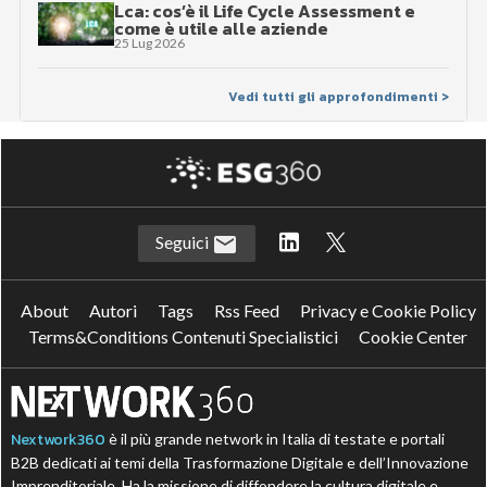
Lca: cos’è il Life Cycle Assessment e
come è utile alle aziende
25 Lug 2026
Vedi tutti gli approfondimenti >
Seguici
About
Autori
Tags
Rss Feed
Privacy e Cookie Policy
Terms&Conditions Contenuti Specialistici
Cookie Center
Nextwork360
è il più grande network in Italia di testate e portali
B2B dedicati ai temi della Trasformazione Digitale e dell’Innovazione
Imprenditoriale. Ha la missione di diffondere la cultura digitale e