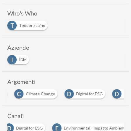
Who's Who
T
Teodoro Laino
Aziende
I
IBM
Argomenti
C
D
D
Climate Change
Digital for ESG
digitale
Canali
D
E
Digital for ESG
Environmental - Impatto Ambienta