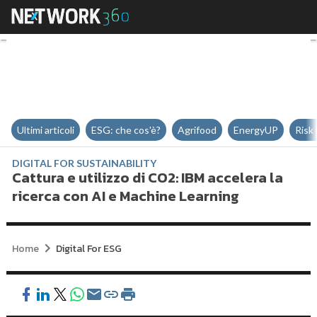
Cattura e utilizzo di CO2: IBM ac
Ultimi articoli
ESG: che cos'è?
Agrifood
EnergyUP
Risk
DIGITAL FOR SUSTAINABILITY
Cattura e utilizzo di CO2: IBM accelera la
ricerca con AI e Machine Learning
Home
Digital For ESG