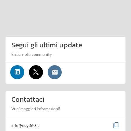
Segui gli ultimi update
Entra nella community
Contattaci
Vuoi maggiori informazioni?
content_copy
info@esg360.it