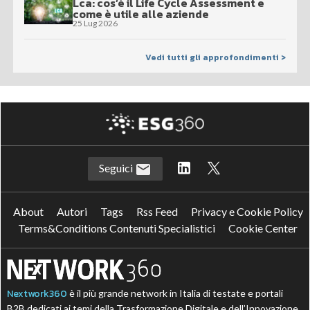
Lca: cos’è il Life Cycle Assessment e
come è utile alle aziende
25 Lug 2026
Vedi tutti gli approfondimenti >
Seguici
About
Autori
Tags
Rss Feed
Privacy e Cookie Policy
Terms&Conditions Contenuti Specialistici
Cookie Center
Nextwork360
è il più grande network in Italia di testate e portali
B2B dedicati ai temi della Trasformazione Digitale e dell’Innovazione