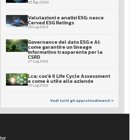
03 Ago 2026
Valutazioni e analisi ESG: nasce
Cerved ESG Ratings
30 Lug 2026
Governance del dato ESG e AI:
come garantire un lineage
informativo trasparente per la
CSRD
27 Lug 2026
Lca: cos’è il Life Cycle Assessment
e come è utile alle aziende
25 Lug 2026
Vedi tutti gli approfondimenti >
ter