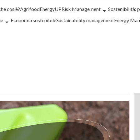
che cos'è?
Agrifood
EnergyUP
Risk Management
Sostenibilità: 
le
Economia sostenibile
Sustainability management
Energy Ma
iance
Corporate governance
Digital for ESG
ESG Smart Data
Ult