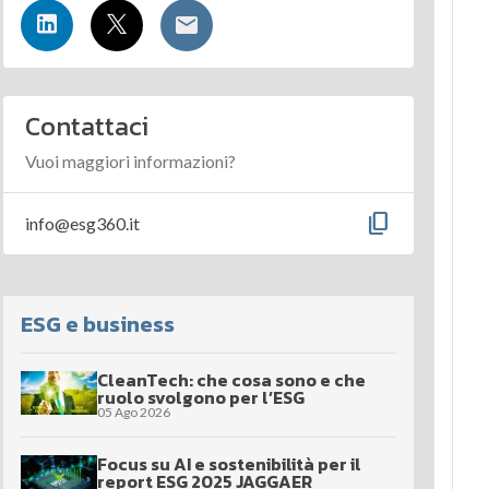
Contattaci
Vuoi maggiori informazioni?
content_copy
info@esg360.it
ESG e business
CleanTech: che cosa sono e che
ruolo svolgono per l’ESG
05 Ago 2026
Focus su AI e sostenibilità per il
report ESG 2025 JAGGAER