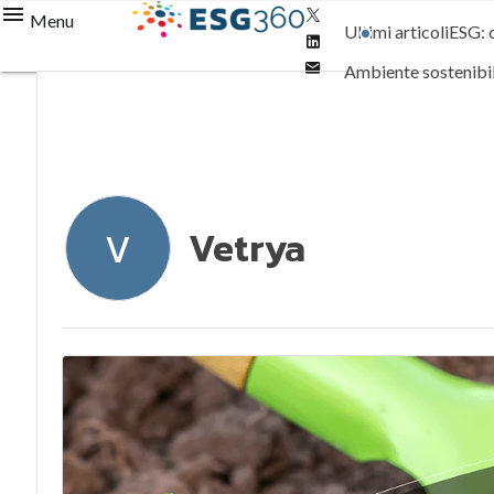
Twitter
Menu
Ultimi articoli
ESG: 
Linkedin
Email
Ambiente sostenibi
Normative e Compl
Vetrya
V