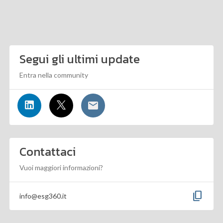
Segui gli ultimi update
Entra nella community
Contattaci
Vuoi maggiori informazioni?
content_copy
info@esg360.it