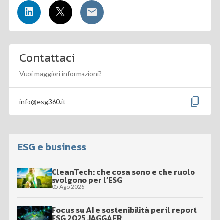
Contattaci
Vuoi maggiori informazioni?
content_copy
info@esg360.it
ESG e business
CleanTech: che cosa sono e che ruolo
svolgono per l’ESG
05 Ago 2026
Focus su AI e sostenibilità per il report
ESG 2025 JAGGAER