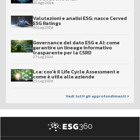
03 Ago 2026
Valutazioni e analisi ESG: nasce Cerved
ESG Ratings
30 Lug 2026
Governance del dato ESG e AI: come
garantire un lineage informativo
trasparente per la CSRD
27 Lug 2026
Lca: cos’è il Life Cycle Assessment e
come è utile alle aziende
25 Lug 2026
Vedi tutti gli approfondimenti >