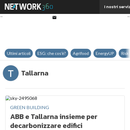
Twitter
I nostri servi
Linkedin
Email
Ultimi articoli
ESG: che cos'è?
Agrifood
EnergyUP
Risk
T
Tallarna
GREEN BUILDING
ABB e Tallarna insieme per
decarbonizzare edifici