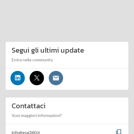
Segui gli ultimi update
Entra nella community
Contattaci
Vuoi maggiori informazioni?
content_copy
info@esg360.it