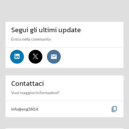
Segui gli ultimi update
Entra nella community
Contattaci
Vuoi maggiori informazioni?
content_copy
info@esg360.it