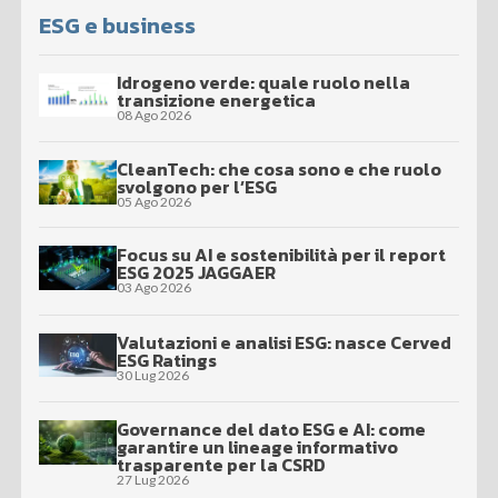
ESG e business
Idrogeno verde: quale ruolo nella
transizione energetica
08 Ago 2026
CleanTech: che cosa sono e che ruolo
svolgono per l’ESG
05 Ago 2026
Focus su AI e sostenibilità per il report
ESG 2025 JAGGAER
03 Ago 2026
Valutazioni e analisi ESG: nasce Cerved
ESG Ratings
30 Lug 2026
Governance del dato ESG e AI: come
garantire un lineage informativo
trasparente per la CSRD
27 Lug 2026