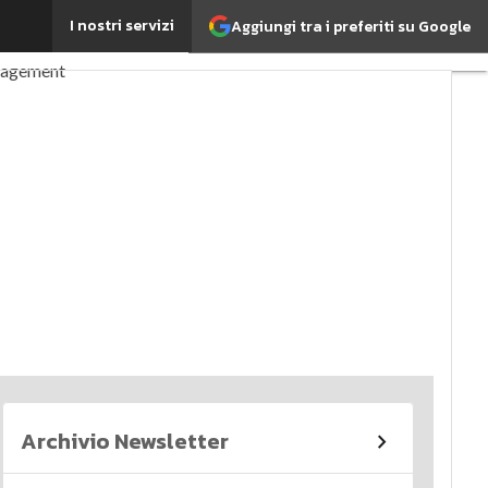
I nostri servizi
Aggiungi tra i preferiti su Google
perché è importante?
nagement
imi articoli
Archivio Newsletter