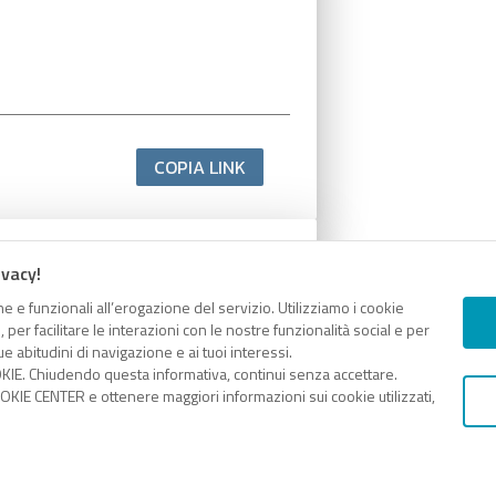
COPIA LINK
ivacy!
e e funzionali all’erogazione del servizio. Utilizziamo i cookie
er facilitare le interazioni con le nostre funzionalità social e per
e abitudini di navigazione e ai tuoi interessi.
KIE. Chiudendo questa informativa, continui senza accettare.
KIE CENTER e ottenere maggiori informazioni sui cookie utilizzati,
COPIA LINK