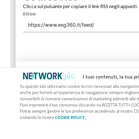
Clicca sul pulsante per copiare il link RSS negli appunti.
RSS link
Codice Rss
I tuoi contenuti, la tua pr
Clicca sul pulsante per copiare il link RSS negli appunti.
Su questo sito utilizziamo cookie tecnici necessari alla navigazion
anche per fornirti un’esperienza di navigazione sempre migliore, p
RSS link
consentirti di ricevere comunicazioni di marketing aderenti alle tu
Puoi esprimere il tuo consenso cliccando su ACCETTA TUTTI I COO
Potrai sempre gestire le tue preferenze accedendo al nostro COO
visitando la nostra
COOKIE POLICY
.