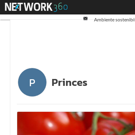
Twitter
Menu
Ultimi articoli
ESG: 
Linkedin
Email
Ambiente sostenibi
Normative e Compl
Princes
P