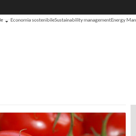
che cos'è?
Agrifood
EnergyUP
Risk Management
Sostenibilità: 
le
Economia sostenibile
Sustainability management
Energy Ma
iance
Corporate governance
Digital for ESG
ESG Smart Data
Ult