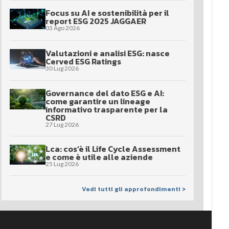
Focus su AI e sostenibilità per il
report ESG 2025 JAGGAER
03 Ago 2026
Valutazioni e analisi ESG: nasce
Cerved ESG Ratings
30 Lug 2026
Governance del dato ESG e AI:
come garantire un lineage
informativo trasparente per la
CSRD
27 Lug 2026
Lca: cos’è il Life Cycle Assessment
e come è utile alle aziende
25 Lug 2026
Vedi tutti gli approfondimenti >