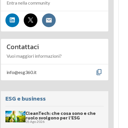
Entra nella community
Contattaci
Vuoi maggiori informazioni?
content_copy
info@esg360.it
ESG e business
CleanTech: che cosa sono e che
ruolo svolgono per l’ESG
05 Ago 2026