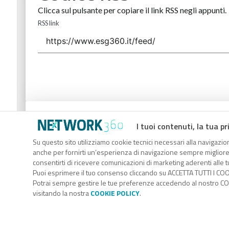
Clicca sul pulsante per copiare il link RSS negli appunti.
RSS link
Codice Rss
I tuoi contenuti, la tua pr
Clicca sul pulsante per copiare il link RSS negli appunti.
Su questo sito utilizziamo cookie tecnici necessari alla navigazion
anche per fornirti un’esperienza di navigazione sempre migliore, p
RSS link
consentirti di ricevere comunicazioni di marketing aderenti alle tu
Puoi esprimere il tuo consenso cliccando su ACCETTA TUTTI I COO
Potrai sempre gestire le tue preferenze accedendo al nostro COO
visitando la nostra
COOKIE POLICY
.