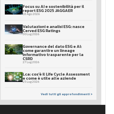
Focus su AI e sostenibilità per il
report ESG 2025 JAGGAER
03 Ago 2026
Valutazioni e analisi ESG: nasce
Cerved ESG Ratings
30 Lug 2026
Governance del dato ESG e AI:
come garantire un lineage
informativo trasparente per la
CSRD
27 Lug 2026
Lca: cos’è il Life Cycle Assessment
e come è utile alle aziende
25 Lug 2026
Vedi tutti gli approfondimenti >