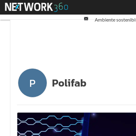
Twitter
Menu
Ultimi articoli
ESG: 
Linkedin
Email
Ambiente sostenibi
Normative e Compl
Polifab
P