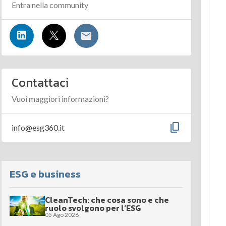
Entra nella community
Contattaci
Vuoi maggiori informazioni?
content_copy
info@esg360.it
ESG e business
CleanTech: che cosa sono e che
ruolo svolgono per l’ESG
05 Ago 2026