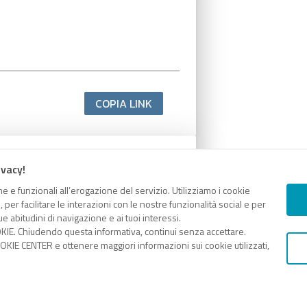
COPIA LINK
ivacy!
e e funzionali all’erogazione del servizio. Utilizziamo i cookie
er facilitare le interazioni con le nostre funzionalità social e per
e abitudini di navigazione e ai tuoi interessi.
KIE. Chiudendo questa informativa, continui senza accettare.
KIE CENTER e ottenere maggiori informazioni sui cookie utilizzati,
COPIA LINK