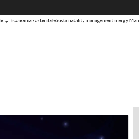
che cos'è?
Agrifood
EnergyUP
Risk Management
Sostenibilità: 
le
Economia sostenibile
Sustainability management
Energy Ma
iance
Corporate governance
Digital for ESG
ESG Smart Data
Ult