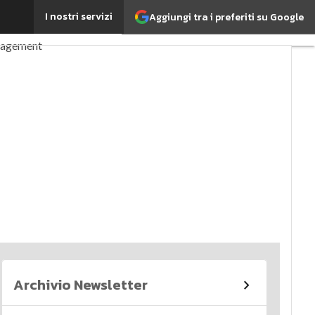
I nostri servizi
Aggiungi tra i preferiti su Google
perché è importante?
nagement
imi articoli
Archivio Newsletter