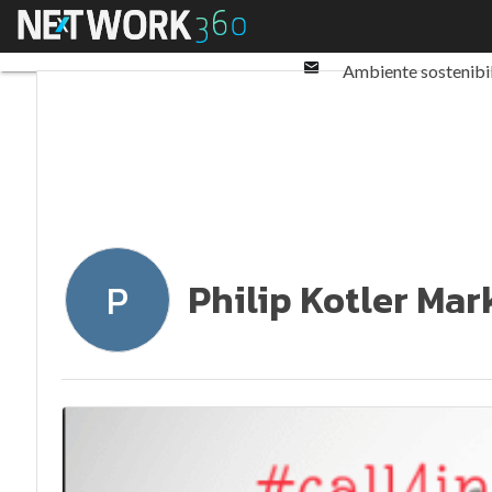
Twitter
Menu
Ultimi articoli
ESG: 
Linkedin
Email
Ambiente sostenibi
Normative e Compl
Philip Kotler Ma
P