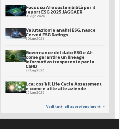
Focus su AI e sostenibilità per il
report ESG 2025 JAGGAER
03 Ago 2026
Valutazioni e analisi ESG: nasce
Cerved ESG Ratings
30 Lug 2026
Governance del dato ESG e AI:
come garantire un lineage
informativo trasparente per la
CSRD
27 Lug 2026
Lca: cos’è il Life Cycle Assessment
e come è utile alle aziende
25 Lug 2026
Vedi tutti gli approfondimenti >