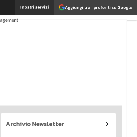
I nostri servizi
Aggiungi tra i preferiti su Google
perché è importante?
nagement
imi articoli
Archivio Newsletter