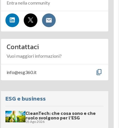
Entra nella community
Contattaci
Vuoi maggiori informazioni?
content_copy
info@esg360.it
ESG e business
CleanTech: che cosa sono e che
ruolo svolgono per l’ESG
05 Ago 2026