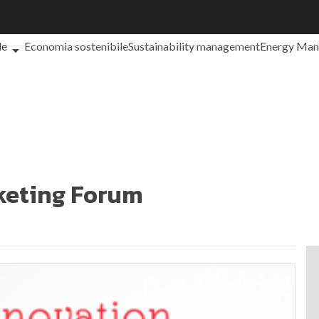
che cos'è?
Agrifood
EnergyUP
Risk Management
Sostenibilità: 
le
Economia sostenibile
Sustainability management
Energy Ma
iance
Corporate governance
Digital for ESG
ESG Smart Data
Ult
rketing Forum