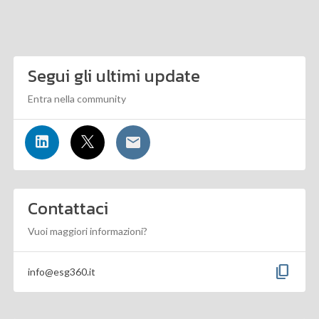
Segui gli ultimi update
Entra nella community
Contattaci
Vuoi maggiori informazioni?
content_copy
info@esg360.it