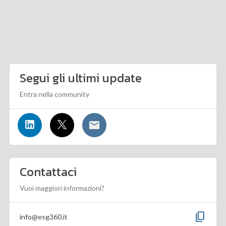
Segui gli ultimi update
Entra nella community
Contattaci
Vuoi maggiori informazioni?
content_copy
info@esg360.it