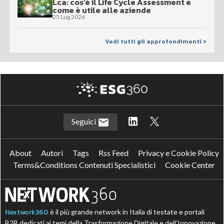
Lca: cos’è il Life Cycle Assessment e
come è utile alle aziende
25 Lug 2026
Vedi tutti gli approfondimenti >
Seguici
About
Autori
Tags
Rss Feed
Privacy e Cookie Policy
Terms&Conditions Contenuti Specialistici
Cookie Center
Nextwork360
è il più grande network in Italia di testate e portali
B2B dedicati ai temi della Trasformazione Digitale e dell’Innovazione