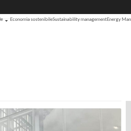
che cos'è?
Agrifood
EnergyUP
Risk Management
Sostenibilità: 
le
Economia sostenibile
Sustainability management
Energy Ma
iance
Corporate governance
Digital for ESG
ESG Smart Data
Ult