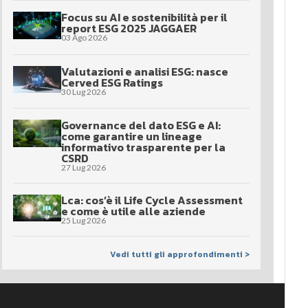
Focus su AI e sostenibilità per il
report ESG 2025 JAGGAER
03 Ago 2026
Valutazioni e analisi ESG: nasce
Cerved ESG Ratings
30 Lug 2026
Governance del dato ESG e AI:
come garantire un lineage
informativo trasparente per la
CSRD
27 Lug 2026
Lca: cos’è il Life Cycle Assessment
e come è utile alle aziende
25 Lug 2026
Vedi tutti gli approfondimenti >