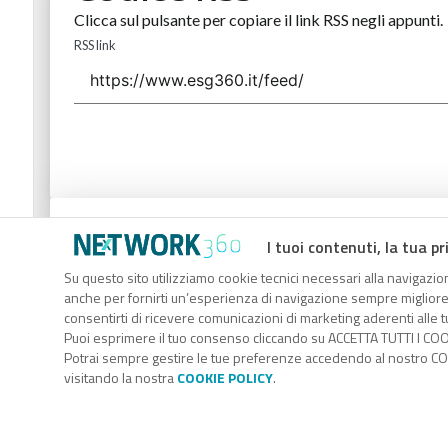
Clicca sul pulsante per copiare il link RSS negli appunti.
RSS link
Codice Rss
I tuoi contenuti, la tua pr
Clicca sul pulsante per copiare il link RSS negli appunti.
Su questo sito utilizziamo cookie tecnici necessari alla navigazion
anche per fornirti un’esperienza di navigazione sempre migliore, p
RSS link
consentirti di ricevere comunicazioni di marketing aderenti alle tu
Puoi esprimere il tuo consenso cliccando su ACCETTA TUTTI I COO
Potrai sempre gestire le tue preferenze accedendo al nostro COO
visitando la nostra
COOKIE POLICY
.