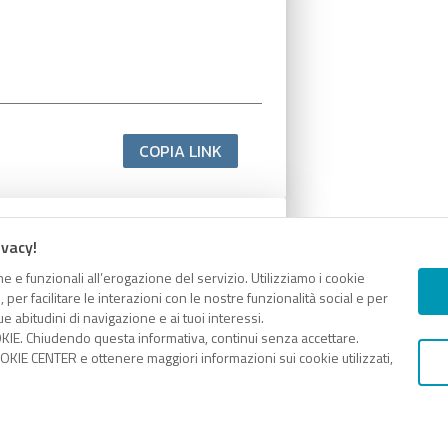
COPIA LINK
ivacy!
e e funzionali all’erogazione del servizio. Utilizziamo i cookie
er facilitare le interazioni con le nostre funzionalità social e per
e abitudini di navigazione e ai tuoi interessi.
KIE. Chiudendo questa informativa, continui senza accettare.
KIE CENTER e ottenere maggiori informazioni sui cookie utilizzati,
COPIA LINK