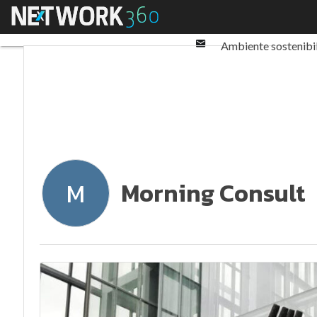
Twitter
Menu
Ultimi articoli
ESG: 
Linkedin
Email
Ambiente sostenibi
Normative e Compl
Morning Consult
M