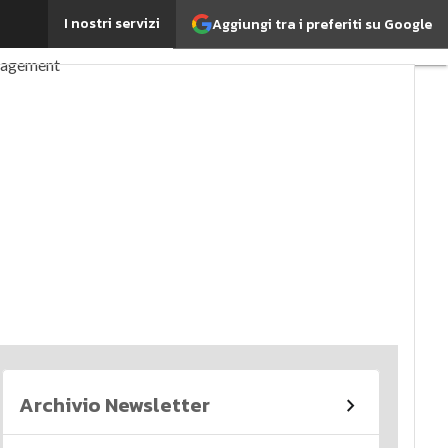
I nostri servizi
Aggiungi tra i preferiti su Google
perché è importante?
nagement
imi articoli
Archivio Newsletter