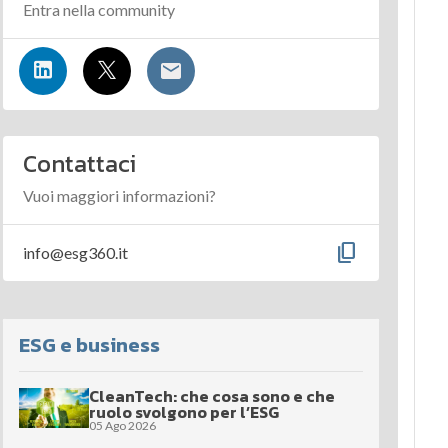
Entra nella community
Contattaci
Vuoi maggiori informazioni?
content_copy
info@esg360.it
ESG e business
CleanTech: che cosa sono e che
ruolo svolgono per l’ESG
05 Ago 2026