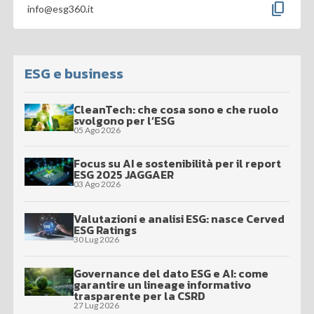
content_copy
info@esg360.it
ESG e business
CleanTech: che cosa sono e che ruolo
svolgono per l’ESG
05 Ago 2026
Focus su AI e sostenibilità per il report
ESG 2025 JAGGAER
03 Ago 2026
Valutazioni e analisi ESG: nasce Cerved
ESG Ratings
30 Lug 2026
Governance del dato ESG e AI: come
garantire un lineage informativo
trasparente per la CSRD
27 Lug 2026