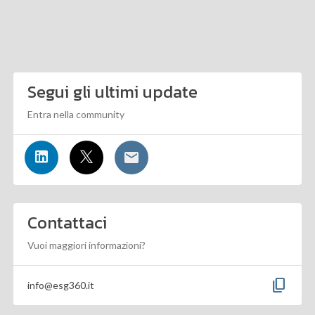
Segui gli ultimi update
Entra nella community
Contattaci
Vuoi maggiori informazioni?
content_copy
info@esg360.it