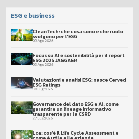
ESG e business
CleanTech: che cosa sono e che ruolo
svolgono per l’ESG
05 Ago 2026
Focus su AI e sostenibilità per il report
ESG 2025 JAGGAER
03 Ago 2026
Valutazioni e analisi ESG: nasce Cerved
ESG Ratings
30 Lug 2026
Governance del dato ESG e AI: come
garantire un lineage informativo
trasparente per la CSRD
27 Lug 2026
Lca: cos’è il Life Cycle Assessment e
come è utile alle aziende