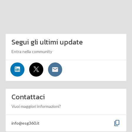
Segui gli ultimi update
Entra nella community
Contattaci
Vuoi maggiori informazioni?
content_copy
info@esg360.it