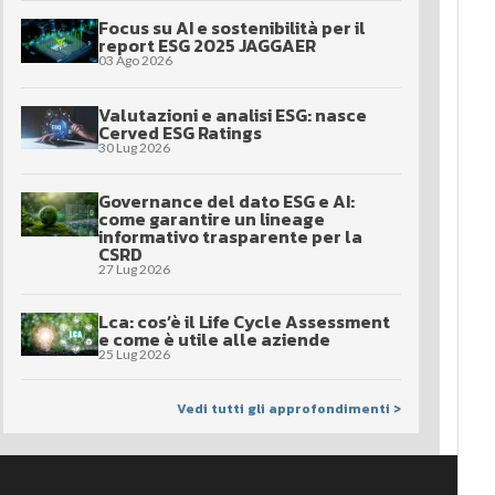
Focus su AI e sostenibilità per il
report ESG 2025 JAGGAER
03 Ago 2026
Valutazioni e analisi ESG: nasce
Cerved ESG Ratings
30 Lug 2026
Governance del dato ESG e AI:
come garantire un lineage
informativo trasparente per la
CSRD
27 Lug 2026
Lca: cos’è il Life Cycle Assessment
e come è utile alle aziende
25 Lug 2026
Vedi tutti gli approfondimenti >