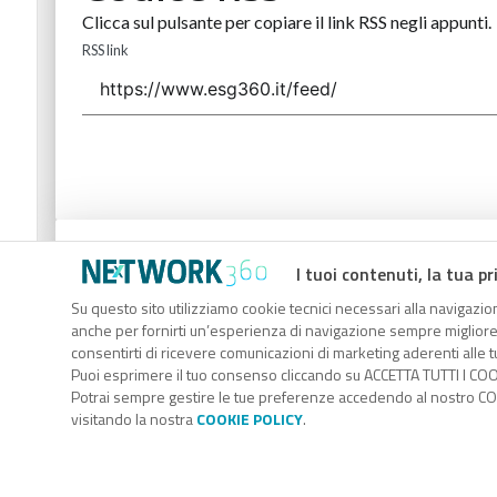
Clicca sul pulsante per copiare il link RSS negli appunti.
RSS link
Codice Rss
I tuoi contenuti, la tua pr
Clicca sul pulsante per copiare il link RSS negli appunti.
Su questo sito utilizziamo cookie tecnici necessari alla navigazion
anche per fornirti un’esperienza di navigazione sempre migliore, p
RSS link
consentirti di ricevere comunicazioni di marketing aderenti alle tu
Puoi esprimere il tuo consenso cliccando su ACCETTA TUTTI I COO
Potrai sempre gestire le tue preferenze accedendo al nostro COO
visitando la nostra
COOKIE POLICY
.