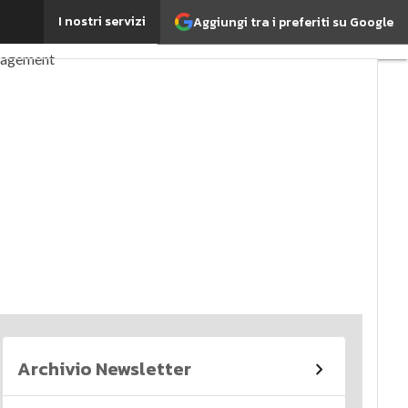
I nostri servizi
Aggiungi tra i preferiti su Google
perché è importante?
nagement
imi articoli
Archivio Newsletter