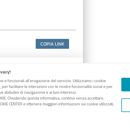
COPIA LINK
ivacy!
e e funzionali all’erogazione del servizio. Utilizziamo i cookie
er facilitare le interazioni con le nostre funzionalità social e per
e abitudini di navigazione e ai tuoi interessi.
KIE. Chiudendo questa informativa, continui senza accettare.
KIE CENTER e ottenere maggiori informazioni sui cookie utilizzati,
COPIA LINK