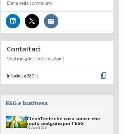
Entra nella community
Contattaci
Vuoi maggiori informazioni?
content_copy
info@esg360.it
ESG e business
CleanTech: che cosa sono e che
ruolo svolgono per l’ESG
05 Ago 2026