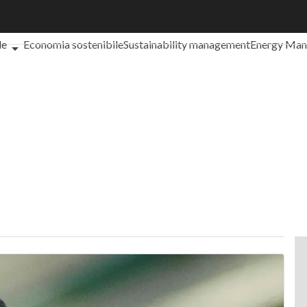
che cos'è?
Agrifood
EnergyUP
Risk Management
Sostenibilità: 
le
Economia sostenibile
Sustainability management
Energy Ma
iance
Corporate governance
Digital for ESG
ESG Smart Data
Ult