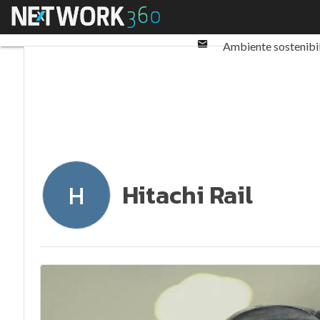
Twitter
Menu
Ultimi articoli
ESG: 
Linkedin
Email
Ambiente sostenibi
Normative e Compl
Hitachi Rail
H