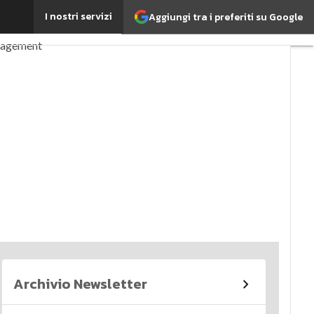
I nostri servizi
Aggiungi tra i preferiti su Google
perché è importante?
nagement
imi articoli
Archivio Newsletter