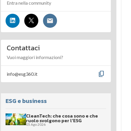
Entra nella community
Contattaci
Vuoi maggiori informazioni?
content_copy
info@esg360.it
ESG e business
CleanTech: che cosa sono e che
ruolo svolgono per l’ESG
05 Ago 2026