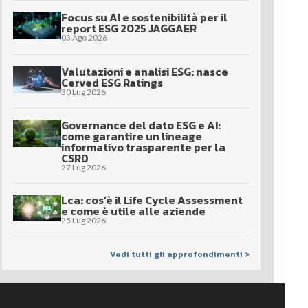
Focus su AI e sostenibilità per il
report ESG 2025 JAGGAER
03 Ago 2026
Valutazioni e analisi ESG: nasce
Cerved ESG Ratings
30 Lug 2026
Governance del dato ESG e AI:
come garantire un lineage
informativo trasparente per la
CSRD
27 Lug 2026
Lca: cos’è il Life Cycle Assessment
e come è utile alle aziende
25 Lug 2026
Vedi tutti gli approfondimenti >