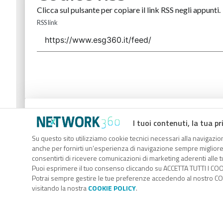
Clicca sul pulsante per copiare il link RSS negli appunti.
RSS link
Codice Rss
I tuoi contenuti, la tua pr
Clicca sul pulsante per copiare il link RSS negli appunti.
Su questo sito utilizziamo cookie tecnici necessari alla navigazion
anche per fornirti un’esperienza di navigazione sempre migliore, p
RSS link
consentirti di ricevere comunicazioni di marketing aderenti alle tu
Puoi esprimere il tuo consenso cliccando su ACCETTA TUTTI I COO
Potrai sempre gestire le tue preferenze accedendo al nostro COO
visitando la nostra
COOKIE POLICY
.