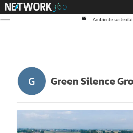
Twitter
Menu
Ultimi articoli
ESG: 
Linkedin
Email
Ambiente sostenibi
Normative e Compl
Green Silence Gr
G