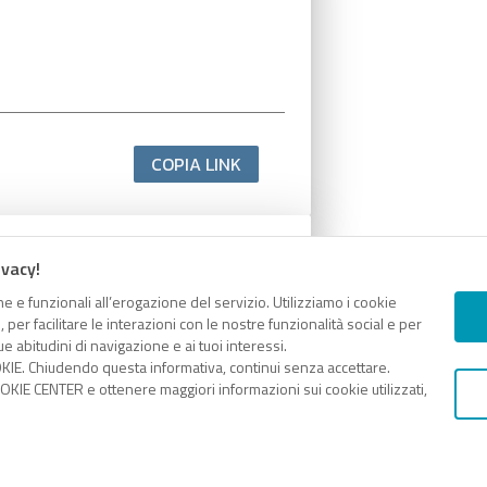
COPIA LINK
ivacy!
e e funzionali all’erogazione del servizio. Utilizziamo i cookie
er facilitare le interazioni con le nostre funzionalità social e per
e abitudini di navigazione e ai tuoi interessi.
KIE. Chiudendo questa informativa, continui senza accettare.
KIE CENTER e ottenere maggiori informazioni sui cookie utilizzati,
COPIA LINK