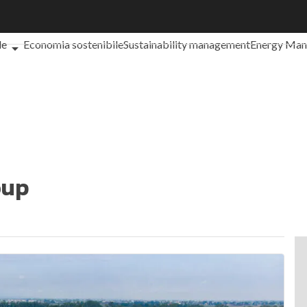
che cos'è?
Agrifood
EnergyUP
Risk Management
Sostenibilità: 
le
Economia sostenibile
Sustainability management
Energy Ma
iance
Corporate governance
Digital for ESG
ESG Smart Data
Ult
oup