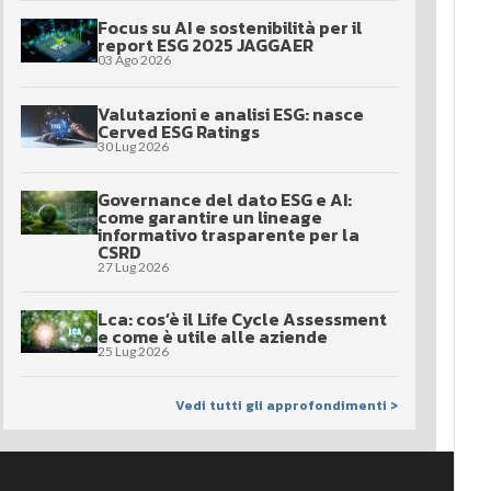
Focus su AI e sostenibilità per il
report ESG 2025 JAGGAER
03 Ago 2026
Valutazioni e analisi ESG: nasce
Cerved ESG Ratings
30 Lug 2026
Governance del dato ESG e AI:
come garantire un lineage
informativo trasparente per la
CSRD
27 Lug 2026
Lca: cos’è il Life Cycle Assessment
e come è utile alle aziende
25 Lug 2026
Vedi tutti gli approfondimenti >