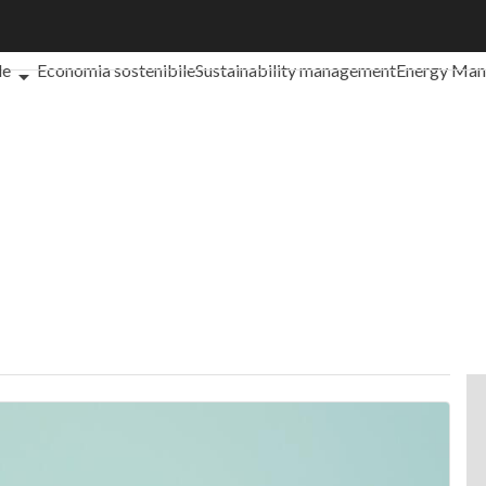
che cos'è?
Agrifood
EnergyUP
Risk Management
Sostenibilità: 
le
Economia sostenibile
Sustainability management
Energy Ma
iance
Corporate governance
Digital for ESG
ESG Smart Data
Ult