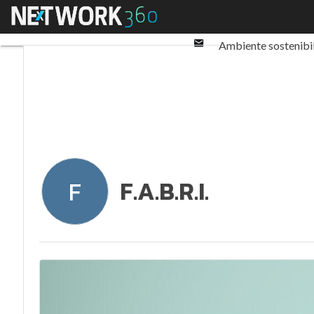
Twitter
Menu
Ultimi articoli
ESG: 
Linkedin
Email
Ambiente sostenibi
Normative e Compl
F.A.B.R.I.
F