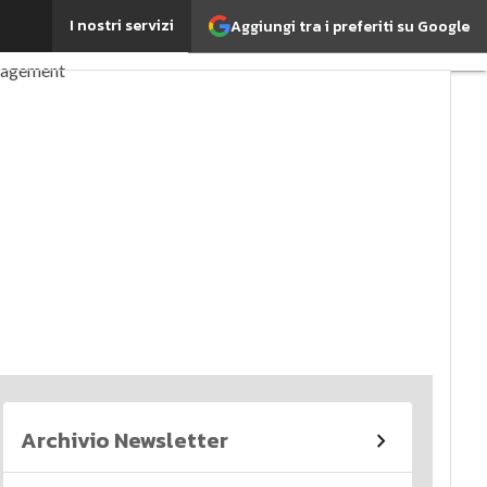
I nostri servizi
Aggiungi tra i preferiti su Google
perché è importante?
nagement
imi articoli
Archivio Newsletter