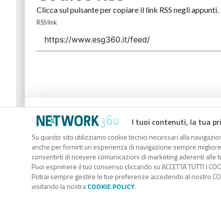
Clicca sul pulsante per copiare il link RSS negli appunti.
RSS link
Codice Rss
I tuoi contenuti, la tua pr
Clicca sul pulsante per copiare il link RSS negli appunti.
Su questo sito utilizziamo cookie tecnici necessari alla navigazion
anche per fornirti un’esperienza di navigazione sempre migliore, p
RSS link
consentirti di ricevere comunicazioni di marketing aderenti alle tu
Puoi esprimere il tuo consenso cliccando su ACCETTA TUTTI I COO
Potrai sempre gestire le tue preferenze accedendo al nostro COO
visitando la nostra
COOKIE POLICY
.