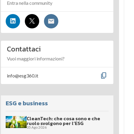
Entra nella community
Contattaci
Vuoi maggiori informazioni?
content_copy
info@esg360.it
ESG e business
CleanTech: che cosa sono e che
ruolo svolgono per l’ESG
05 Ago 2026