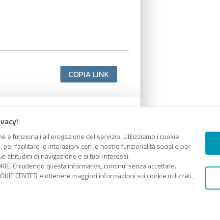
COPIA LINK
ivacy!
e e funzionali all’erogazione del servizio. Utilizziamo i cookie
er facilitare le interazioni con le nostre funzionalità social e per
e abitudini di navigazione e ai tuoi interessi.
KIE. Chiudendo questa informativa, continui senza accettare.
KIE CENTER e ottenere maggiori informazioni sui cookie utilizzati,
COPIA LINK