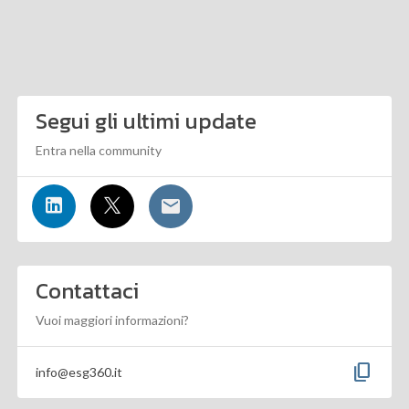
Segui gli ultimi update
Entra nella community
Contattaci
Vuoi maggiori informazioni?
content_copy
info@esg360.it