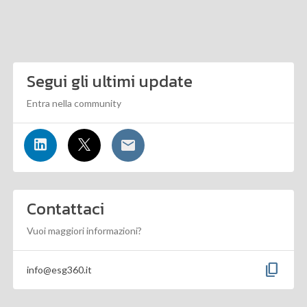
Segui gli ultimi update
Entra nella community
Contattaci
Vuoi maggiori informazioni?
content_copy
info@esg360.it