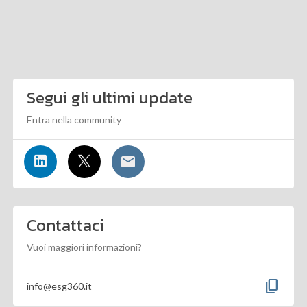
Segui gli ultimi update
Entra nella community
Contattaci
Vuoi maggiori informazioni?
content_copy
info@esg360.it