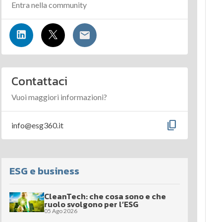
Entra nella community
Contattaci
Vuoi maggiori informazioni?
content_copy
info@esg360.it
ESG e business
CleanTech: che cosa sono e che
ruolo svolgono per l’ESG
05 Ago 2026