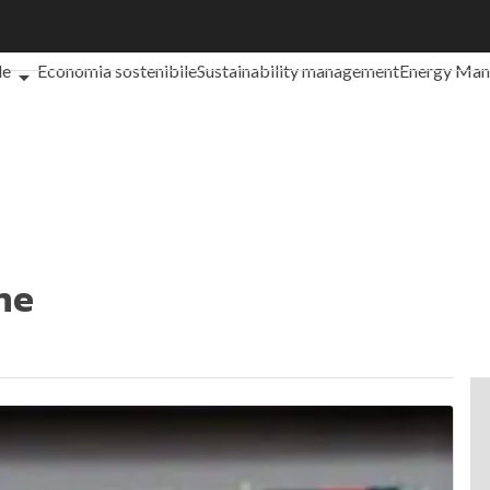
che cos'è?
Agrifood
EnergyUP
Risk Management
Sostenibilità: 
le
Economia sostenibile
Sustainability management
Energy Ma
iance
Corporate governance
Digital for ESG
ESG Smart Data
Ult
ne