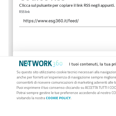
Clicca sul pulsante per copiare il link RSS negli appunti.
RSS link
Codice Rss
I tuoi contenuti, la tua pr
Clicca sul pulsante per copiare il link RSS negli appunti.
Su questo sito utilizziamo cookie tecnici necessari alla navigazion
anche per fornirti un’esperienza di navigazione sempre migliore, p
RSS link
consentirti di ricevere comunicazioni di marketing aderenti alle tu
Puoi esprimere il tuo consenso cliccando su ACCETTA TUTTI I COO
Potrai sempre gestire le tue preferenze accedendo al nostro COO
visitando la nostra
COOKIE POLICY
.