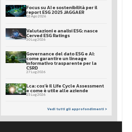
Focus su AI e sostenibilità per il
report ESG 2025 JAGGAER
03 Ago 2026
Valutazioni e analisi ESG: nasce
Cerved ESG Ratings
30 Lug 2026
Governance del dato ESG e AI:
come garantire un lineage
informativo trasparente per la
CSRD
27 Lug 2026
Lca: cos’è il Life Cycle Assessment
e come è utile alle aziende
25 Lug 2026
Vedi tutti gli approfondimenti >