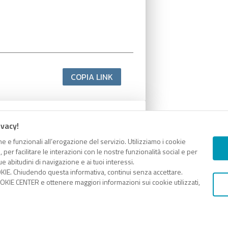
COPIA LINK
ivacy!
e e funzionali all’erogazione del servizio. Utilizziamo i cookie
er facilitare le interazioni con le nostre funzionalità social e per
e abitudini di navigazione e ai tuoi interessi.
KIE. Chiudendo questa informativa, continui senza accettare.
KIE CENTER e ottenere maggiori informazioni sui cookie utilizzati,
COPIA LINK