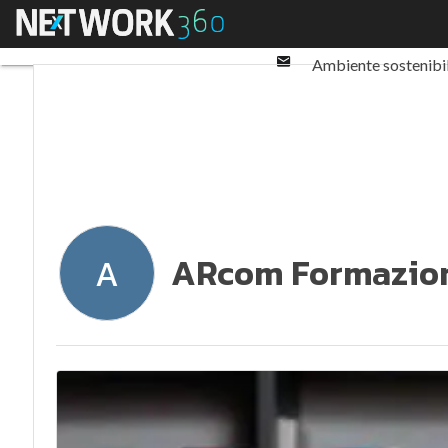
Twitter
Menu
Ultimi articoli
ESG: 
Linkedin
Email
Ambiente sostenibi
Normative e Compl
ARcom Formazio
A