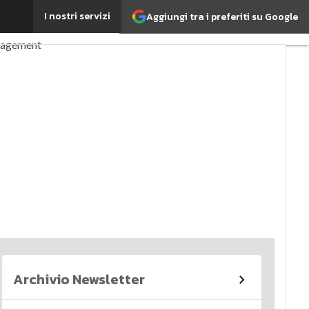
I nostri servizi
Aggiungi tra i preferiti su Google
perché è importante?
nagement
imi articoli
Archivio Newsletter