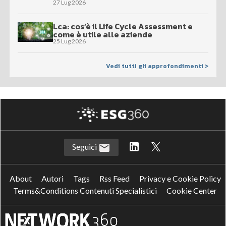
27 Lug 2026
Lca: cos’è il Life Cycle Assessment e
come è utile alle aziende
25 Lug 2026
Vedi tutti gli approfondimenti >
Seguici
About
Autori
Tags
Rss Feed
Privacy e Cookie Policy
Terms&Conditions Contenuti Specialistici
Cookie Center