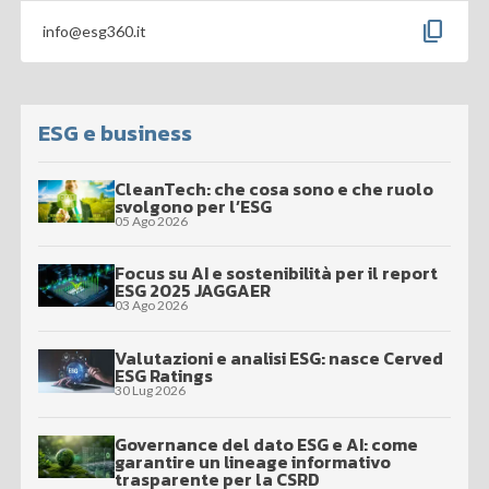
content_copy
info@esg360.it
ESG e business
CleanTech: che cosa sono e che ruolo
svolgono per l’ESG
05 Ago 2026
Focus su AI e sostenibilità per il report
ESG 2025 JAGGAER
03 Ago 2026
Valutazioni e analisi ESG: nasce Cerved
ESG Ratings
30 Lug 2026
Governance del dato ESG e AI: come
garantire un lineage informativo
trasparente per la CSRD