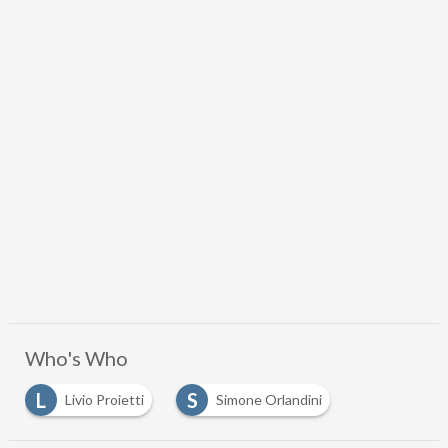
per un futuro migliore
20 Nov 2024
DOWNLOAD
Scaricalo gratis!