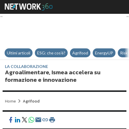
Agroalimentare, Ismea accelera 
Ultimi articoli
ESG: che cos'è?
Agrifood
EnergyUP
Risk
LA COLLABORAZIONE
Agroalimentare, Ismea accelera su
formazione e innovazione
Home
Agrifood