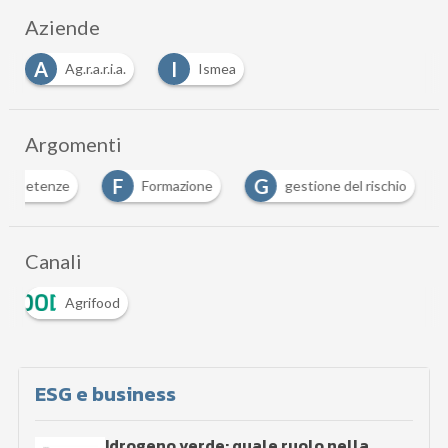
Who's Who
L
S
Livio Proietti
Simone Orlandini
Aziende