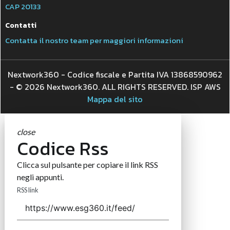
Seguici
About
Autori
Tags
Rss Feed
Privacy e Cookie Policy
Terms&Conditions Contenuti Specialistici
Cookie Center
Nextwork360
è il più grande network in Italia di testate e portali
B2B dedicati ai temi della Trasformazione Digitale e dell’Innovazione
Imprenditoriale. Ha la missione di diffondere la cultura digitale e
imprenditoriale nelle imprese e pubbliche amministrazioni italiane.
Indirizzo
Via Moretto da Brescia, 22
Milano - Italia
CAP 20133