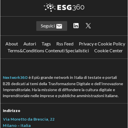
CleanTech: che cosa sono e che ruolo
svolgono per l’ESG
05 Ago 2026
Focus su AI e sostenibilità per il report
ESG 2025 JAGGAER
03 Ago 2026
Valutazioni e analisi ESG: nasce Cerved
ESG Ratings
30 Lug 2026
Governance del dato ESG e AI: come
garantire un lineage informativo
trasparente per la CSRD
27 Lug 2026
Vedi tutti gli approfondimenti >