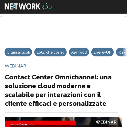
Contact Center Omnichannel: una 
Ultimi articoli
ESG: che cos'è?
Agrifood
EnergyUP
Risk
WEBINAR
Contact Center Omnichannel: una
soluzione cloud moderna e
scalabile per interazioni con il
cliente efficaci e personalizzate