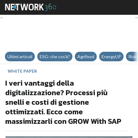
I veri vantaggi della digitalizza
Ultimi articoli
ESG: che cos'è?
Agrifood
EnergyUP
Risk
WHITE PAPER
I veri vantaggi della
digitalizzazione? Processi più
snelli e costi di gestione
ottimizzati. Ecco come
massimizzarli con GROW With SAP