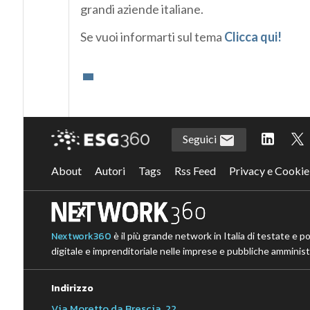
grandi aziende italiane.
Se vuoi informarti sul tema
Clicca qui!
Seguici
About
Autori
Tags
Rss Feed
Privacy e Cookie
Nextwork360
è il più grande network in Italia di testate e p
digitale e imprenditoriale nelle imprese e pubbliche amministr
Indirizzo
Via Moretto da Brescia, 22