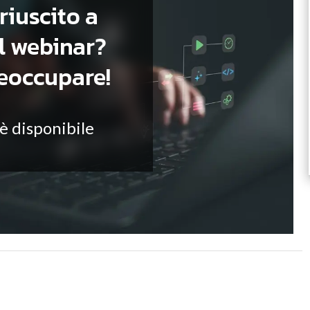
riuscito a
il webinar?
reoccupare!
 è disponibile