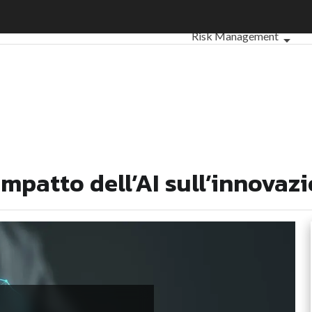
: L’impatto dell’AI sull’innovazione
Ultimi articoli
ESG: che co
Risk Management
Sostenibilità: perché è i
Ambiente sostenibile
Sustainability manageme
Normative e Compliance
Corporate governance
ESG Smart Data
Ultimi ar
impatto dell’AI sull’innovaz