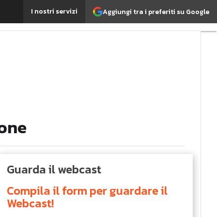
I nostri servizi
Aggiungi tra i preferiti su Google
s'è?
Agrifood
EnergyUP
mportante?
Economia sostenibile
nt
Energy Management
Digital for ESG
ticoli
ione
Guarda il webcast
Compila il form per guardare il
Webcast!