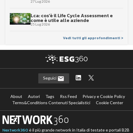
27 Lug 2026
Lca: cos’è il Life Cycle Assessment e
come è utile alle aziende
25 Lug 2026
Vedi tutti gli approfondimenti >
Seguici
About
Autori
Tags
Rss Feed
Privacy e Cookie Policy
Terms&Conditions Contenuti Specialistici
Cookie Center
Nextwork360
è il più grande network in Italia di testate e portali B2B