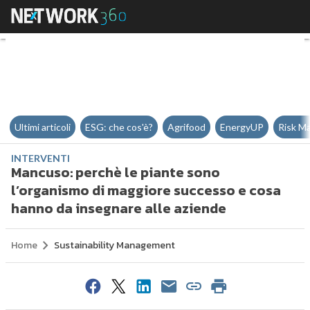
Mancuso: perchè le piante sono 
Ultimi articoli
ESG: che cos'è?
Agrifood
EnergyUP
Risk M
INTERVENTI
Mancuso: perchè le piante sono
l’organismo di maggiore successo e cosa
hanno da insegnare alle aziende
Home
Sustainability Management