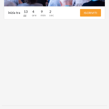
13
4
9
2
ISCRIVITI
Inizia tra