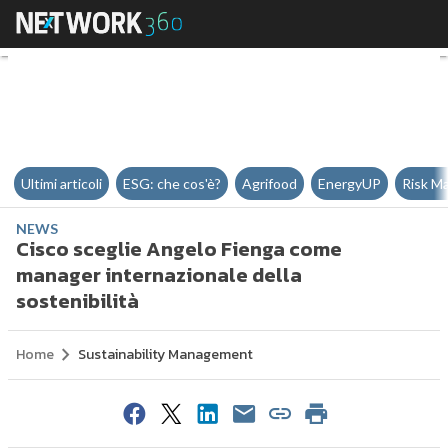
Cisco sceglie Angelo Fienga com
Ultimi articoli
ESG: che cos'è?
Agrifood
EnergyUP
Risk M
NEWS
Cisco sceglie Angelo Fienga come
manager internazionale della
sostenibilità
Home
Sustainability Management