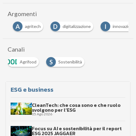
Argomenti
A
D
I
agritech
digitalizzazione
innovazione
Canali
S
Agrifood
Sostenibilità
ESG e business
CleanTech: che cosa sono e che ruolo
svolgono per l’ESG
05 Ago 2026
Focus su AI e sostenibilità per il report
ESG 2025 JAGGAER