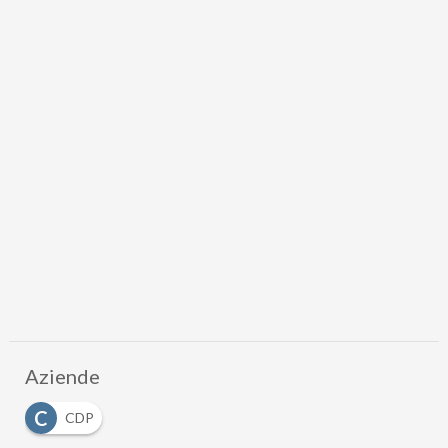
Aziende
C
CDP