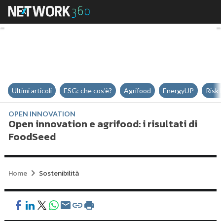
Open innovation e agrifood: i ris
Ultimi articoli
ESG: che cos'è?
Agrifood
EnergyUP
Risk
OPEN INNOVATION
Open innovation e agrifood: i risultati di
FoodSeed
Home
Sostenibilità