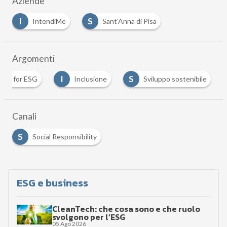
Aziende
I
S
IntendiMe
Sant’Anna di Pisa
Argomenti
I
S
gital for ESG
Inclusione
Sviluppo sostenibile
Canali
S
Social Responsibility
ESG e business
CleanTech: che cosa sono e che ruolo
svolgono per l’ESG
05 Ago 2026