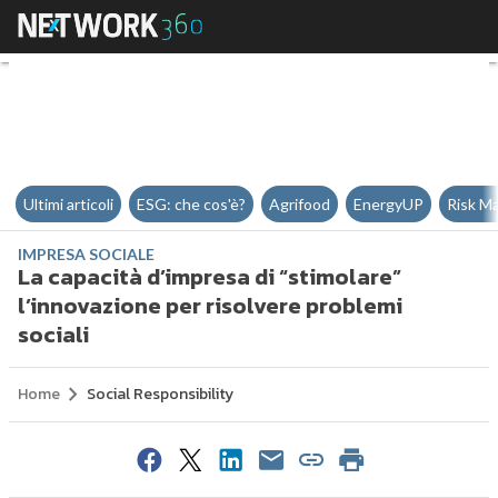
La capacità d’impresa di “stimola
Ultimi articoli
ESG: che cos'è?
Agrifood
EnergyUP
Risk M
IMPRESA SOCIALE
La capacità d’impresa di “stimolare”
l’innovazione per risolvere problemi
sociali
Home
Social Responsibility