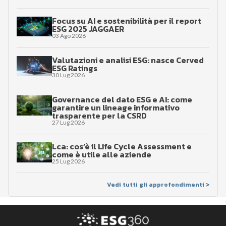
Focus su AI e sostenibilità per il report
ESG 2025 JAGGAER
03 Ago 2026
Valutazioni e analisi ESG: nasce Cerved
ESG Ratings
30 Lug 2026
Governance del dato ESG e AI: come
garantire un lineage informativo
trasparente per la CSRD
27 Lug 2026
Lca: cos’è il Life Cycle Assessment e
come è utile alle aziende
25 Lug 2026
Vedi tutti gli approfondimenti >