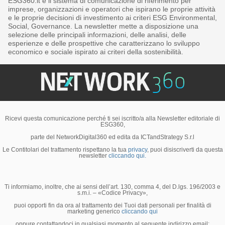
ESG360.it è il sistema di comunicazione di riferimento per
imprese, organizzazioni e operatori che ispirano le proprie attività
e le proprie decisioni di investimento ai criteri ESG Environmental,
Social, Governance. La newsletter mette a disposizione una
selezione delle principali informazioni, delle analisi, delle
esperienze e delle prospettive che caratterizzano lo sviluppo
economico e sociale ispirato ai criteri della sostenibilità.
Ricevi questa comunicazione perché ti sei iscritto/a alla Newsletter editoriale di
ESG360,
parte del NetworkDigital360 ed edita da ICTandStrategy S.r.l
Le Contitolari del trattamento rispettano la tua
privacy
, puoi disiscriverti da questa
newsletter
cliccando qui.
Ti informiamo, inoltre, che ai sensi dell’art. 130, comma 4, del D.lgs. 196/2003 e
s.m.i. – «Codice Privacy»,
puoi opporti fin da ora al trattamento dei Tuoi dati personali per finalità di
marketing generico
cliccando qui
oppure contattandoci in qualsiasi momento al seguente indirizzo email: