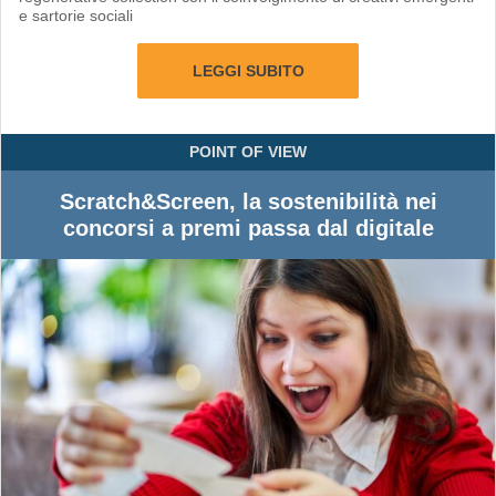
e sartorie sociali
LEGGI SUBITO
POINT OF VIEW
Scratch&Screen, la sostenibilità nei
concorsi a premi passa dal digitale