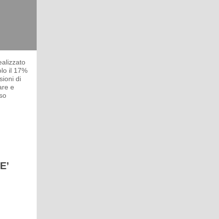
ealizzato
olo il 17%
sioni di
are e
oso
E’