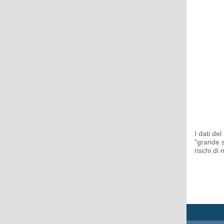
I dati de
"grande s
rischi di 