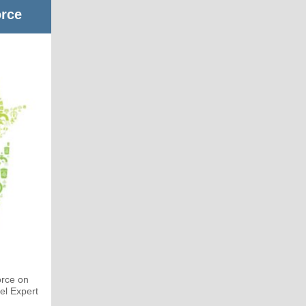
orce
orce on
el Expert