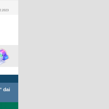
6
2.2023
” dai