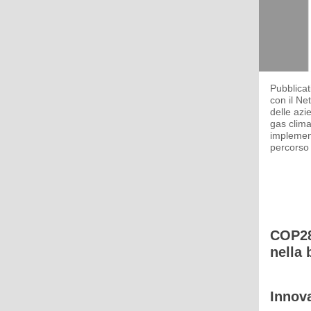
Pubblicati
con il Ne
delle azi
gas clima
implement
percorso 
COP28:
nella 
Innova