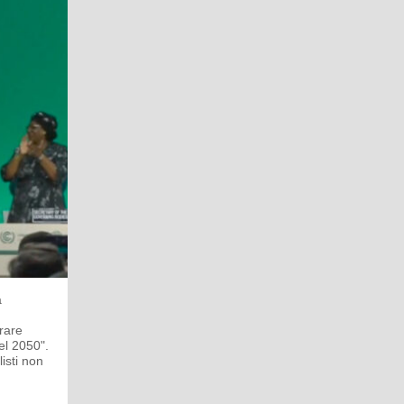
à
erare
el 2050".
isti non