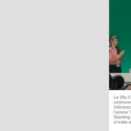
La 28a Co
controvers
l'elimina
l'azione 
Standing 
si tratta