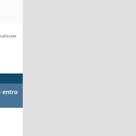
calizzate
o entro