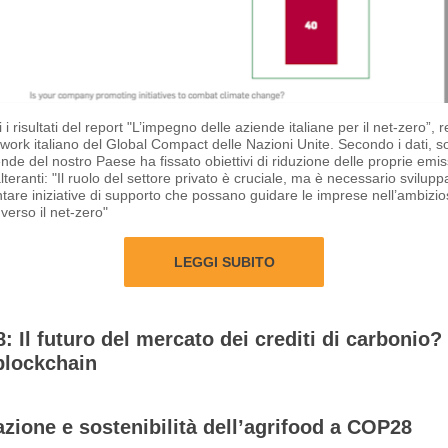
 i risultati del report "L’impegno delle aziende italiane per il net-zero”, r
twork italiano del Global Compact delle Nazioni Unite. Secondo i dati, s
ende del nostro Paese ha fissato obiettivi di riduzione delle proprie emis
lteranti: "Il ruolo del settore privato è cruciale, ma è necessario svilupp
are iniziative di supporto che possano guidare le imprese nell’ambizi
verso il net-zero"
LEGGI SUBITO
 Il futuro del mercato dei crediti di carbonio? 
blockchain
zione e sostenibilità dell’agrifood a COP28