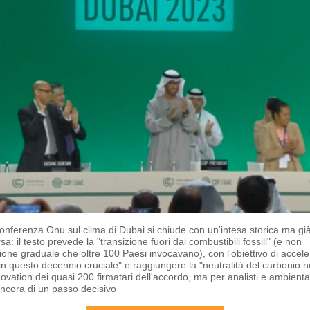
nferenza Onu sul clima di Dubai si chiude con un'intesa storica ma gi
a: il testo prevede la "transizione fuori dai combustibili fossili" (e non
zione graduale che oltre 100 Paesi invocavano), con l’obiettivo di accel
"in questo decennio cruciale" e raggiungere la "neutralità del carbonio n
ovation dei quasi 200 firmatari dell'accordo, ma per analisti e ambiental
 ancora di un passo decisivo