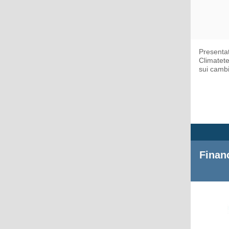
Presenta
Climatete
sui cambi
Financ