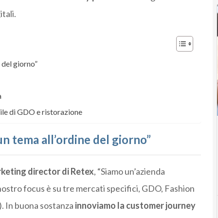
tali.
 del giorno”
à
bile di GDO e ristorazione
un tema all’ordine del giorno”
keting director di Retex
, “Siamo un’azienda
 nostro focus è su tre mercati specifici, GDO, Fashion
). In buona sostanza
innoviamo la customer journey