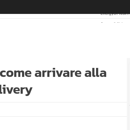
ome arrivare alla sostenibilità del delivery
Ultimi articoli
ESG
EnergyUP
Risk 
Sostenibilità: p
Ambiente sosten
Economia sosten
Sustainability
Energy Manage
Normative e Co
Corporate gove
 come arrivare alla
ESG Smart Data
livery