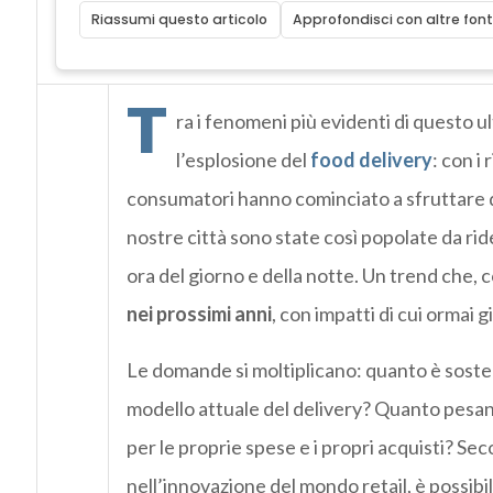
Riassumi questo articolo
Approfondisci con altre font
T
ra i fenomeni più evidenti di questo
l’esplosione del
food delivery
: con i 
consumatori hanno cominciato a sfruttare qu
nostre città sono state così popolate da ride
ora del giorno e della notte. Un trend che, c
nei prossimi anni
, con impatti di cui ormai 
Le domande si moltiplicano: quanto è soste
modello attuale del delivery? Quanto pesano 
per le proprie spese e i propri acquisti? Se
nell’innovazione del mondo retail, è possibi