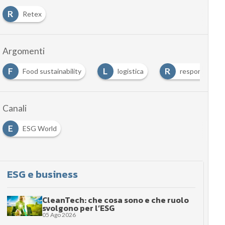
R
Retex
Argomenti
L
R
R
logistica
responsabilità sociale
Retail
…
Canali
E
ESG World
ESG e business
CleanTech: che cosa sono e che ruolo
svolgono per l’ESG
05 Ago 2026