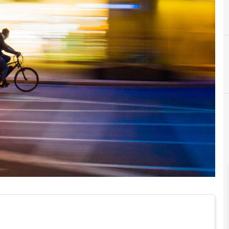
D
F
digitale
Food sustainability