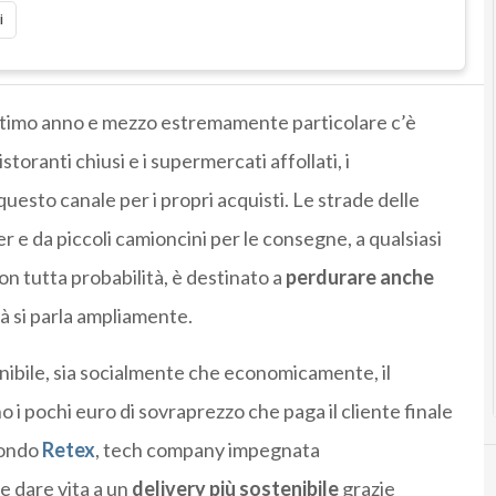
i
 ultimo anno e mezzo estremamente particolare c’è
ristoranti chiusi e i supermercati affollati, i
esto canale per i propri acquisti. Le strade delle
r e da piccoli camioncini per le consegne, a qualsiasi
on tutta probabilità, è destinato a
perdurare anche
già si parla ampliamente.
nibile, sia socialmente che economicamente, il
i pochi euro di sovraprezzo che paga il cliente finale
condo
Retex
, tech company impegnata
le dare vita a un
delivery più sostenibile
grazie