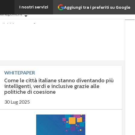
I nostri servizi
Aggiungi tra i preferiti su Google
: che cos'è?
Agrifood
Management
erché è importante?
ibile
ibile
 management
ment
mpliance
rnance
Digital for ESG
WHITEPAPER
Ultimi articoli
Come le città italiane stanno diventando più
intelligenti, verdi e inclusive grazie alle
politiche di coesione
30 Lug 2025