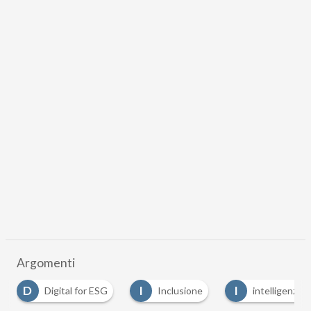
Argomenti
D
I
I
Digital for ESG
Inclusione
intelligenza ar