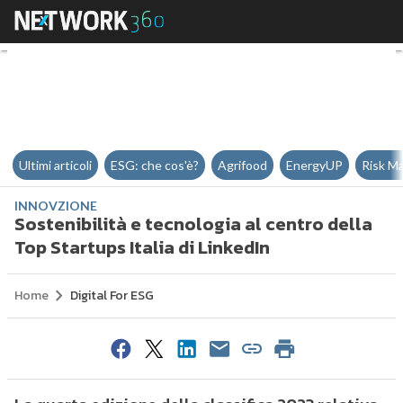
Sostenibilità e tecnologia al cent
Ultimi articoli
ESG: che cos'è?
Agrifood
EnergyUP
Risk M
INNOVZIONE
Sostenibilità e tecnologia al centro della
Top Startups Italia di LinkedIn
Home
Digital For ESG