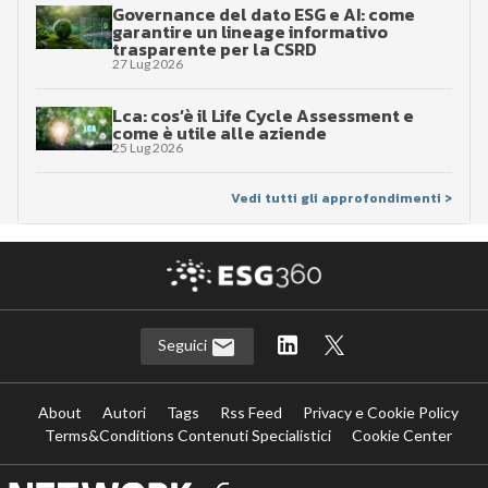
Governance del dato ESG e AI: come
garantire un lineage informativo
trasparente per la CSRD
27 Lug 2026
Lca: cos’è il Life Cycle Assessment e
come è utile alle aziende
25 Lug 2026
Vedi tutti gli approfondimenti >
Seguici
About
Autori
Tags
Rss Feed
Privacy e Cookie Policy
Terms&Conditions Contenuti Specialistici
Cookie Center