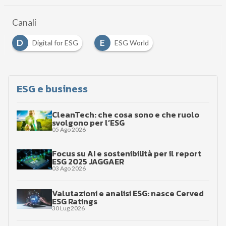
Canali
D
E
Digital for ESG
ESG World
…
ESG e business
CleanTech: che cosa sono e che ruolo
svolgono per l’ESG
05 Ago 2026
Focus su AI e sostenibilità per il report
ESG 2025 JAGGAER
03 Ago 2026
Valutazioni e analisi ESG: nasce Cerved
ESG Ratings
30 Lug 2026