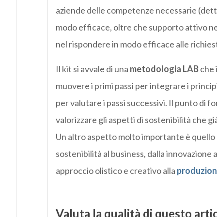
aziende delle competenze necessarie (det
modo efficace, oltre che supporto attivo n
nel rispondere in modo efficace alle richies
Il kit si avvale di una
metodologia LAB
che i
muovere i primi passi per integrare i princi
per valutare i passi successivi. Il punto di f
valorizzare gli aspetti di sostenibilità che 
Un altro aspetto molto importante è quello
sostenibilità al business, dalla innovazion
approccio olistico e creativo alla
produzion
Valuta la qualità di questo arti