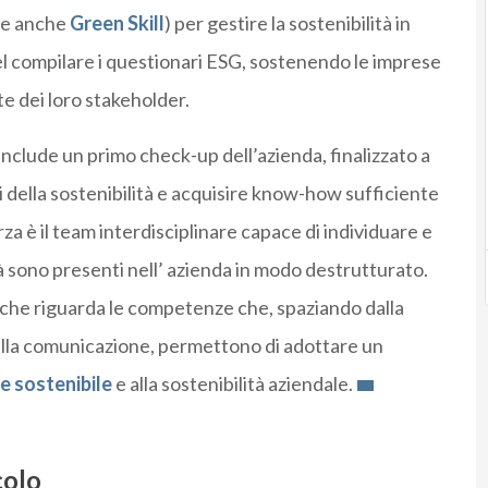
te anche
Green Skill
) per gestire la sostenibilità in
el compilare i questionari ESG, sostenendo le imprese
te dei loro stakeholder.
nclude un primo check-up dell’azienda, finalizzato a
pi della sostenibilità e acquisire know-how sufficiente
orza è il team interdisciplinare capace di individuare e
già sono presenti nell’ azienda in modo destrutturato.
 che riguarda le competenze che, spaziando dalla
e alla comunicazione, permettono di adottare un
e sostenibile
e alla sostenibilità aziendale.
colo