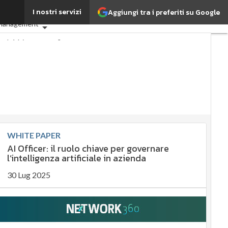
I nostri servizi
Aggiungi tra i preferiti su Google
G: che cos'è?
Agrifood
 Management
perché è importante?
nibile
ibile
 management
ement
mpliance
ernance
Digital for ESG
a
Ultimi articoli
WHITE PAPER
AI Officer: il ruolo chiave per governare
l’intelligenza artificiale in azienda
30 Lug 2025