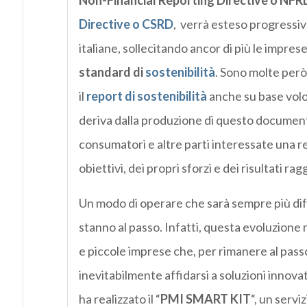
Non-Financial Reporting Directive o NFR
Directive o CSRD
, verrà esteso progressi
italiane, sollecitando ancor di più le impres
standard di
sostenibilità
. Sono molte però
il
report di sostenibilità
anche su base volon
deriva dalla produzione di questo documento
consumatori e altre parti interessate una 
obiettivi, dei propri sforzi e dei risultati r
Un modo di operare che sarà sempre più di
stanno al passo. Infatti, questa evoluzione 
e piccole imprese che, per rimanere al pass
inevitabilmente affidarsi a soluzioni innova
ha realizzato il “
PMI SMART KIT
“, un serv