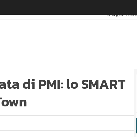
ta di PMI: lo SMART KIT di The Good In Town
Ultimi articoli
ES
EnergyUP
Risk
Sostenibilità: 
Ambiente soste
Economia sosten
Sustainability
Energy Manag
Normative e Co
Corporate gov
tata di PMI: lo SMART
ESG Smart Dat
 Town