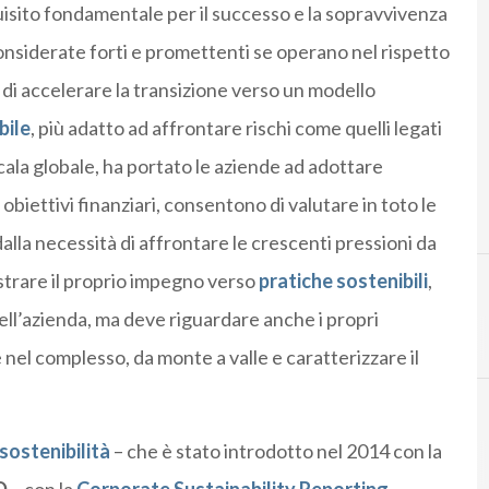
isito fondamentale per il successo e la sopravvivenza
onsiderate forti e promettenti se operano nel rispetto
 di accelerare la transizione verso un modello
bile
, più adatto ad affrontare rischi come quelli legati
 scala globale, ha portato le aziende ad adottare
obiettivi finanziari, consentono di valutare in toto le
lla necessità di affrontare le crescenti pressioni da
ostrare il proprio impegno verso
pratiche sostenibili
,
dell’azienda, ma deve riguardare anche i propri
e nel complesso, da monte a valle e caratterizzare il
 sostenibilità
– che è stato introdotto nel 2014 con la
B
Business Analytics