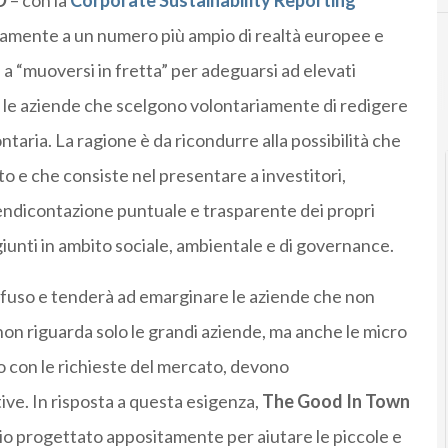
D
– con la
Corporate Sustainability Reporting
vamente a un numero più ampio di realtà europee e
e a “muoversi in fretta” per adeguarsi ad elevati
 le aziende che scelgono volontariamente di redigere
taria. La ragione è da ricondurre alla possibilità che
 e che consiste nel presentare a investitori,
rendicontazione puntuale e trasparente dei propri
aggiunti in ambito sociale, ambientale e di governance.
ffuso e tenderà ad emarginare le aziende che non
non riguarda solo le grandi aziende, ma anche le micro
o con le richieste del mercato, devono
tive. In risposta a questa esigenza,
The Good In Town
izio progettato appositamente per aiutare le piccole e