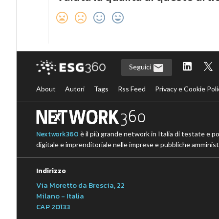
Seguici
About
Autori
Tags
Rss Feed
Privacy e Cookie Poli
Nextwork360
è il più grande network in Italia di testate e p
digitale e imprenditoriale nelle imprese e pubbliche amministr
Indirizzo
Via Moretto da Brescia, 22
Milano - Italia
CAP 20133