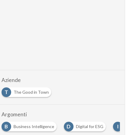
Aziende
T
The Good in Town
Argomenti
B
D
I
Business Intelligence
Digital for ESG
Inclu