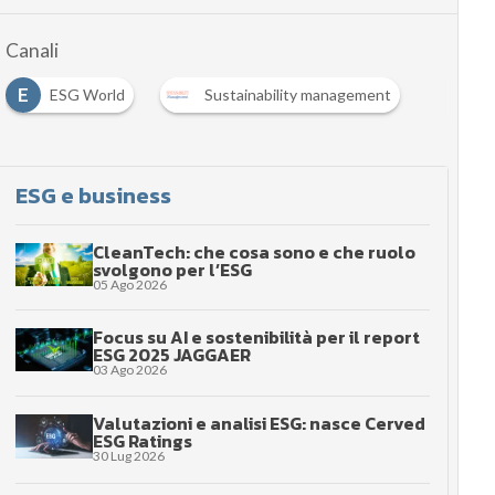
Canali
E
ESG World
Sustainability management
ESG e business
CleanTech: che cosa sono e che ruolo
svolgono per l’ESG
05 Ago 2026
Focus su AI e sostenibilità per il report
ESG 2025 JAGGAER
03 Ago 2026
Valutazioni e analisi ESG: nasce Cerved
ESG Ratings
30 Lug 2026