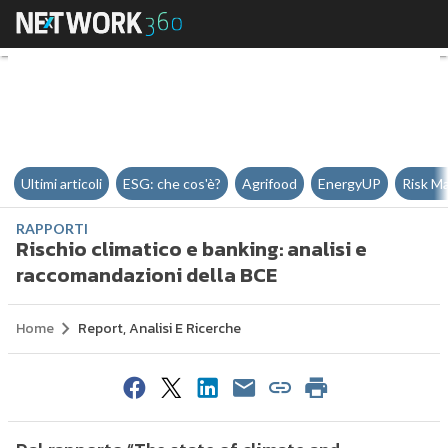
Rischio climatico e banking: ana
Ultimi articoli
ESG: che cos'è?
Agrifood
EnergyUP
Risk M
RAPPORTI
Rischio climatico e banking: analisi e
raccomandazioni della BCE
Home
Report, Analisi E Ricerche