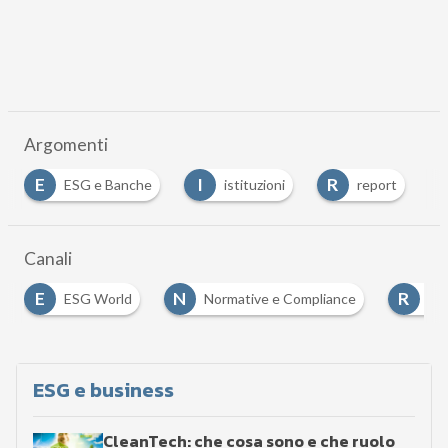
Argomenti
I
R
R
R
istituzioni
report
Reporting
Canali
N
R
Normative e Compliance
Report, analisi e ricerche
ESG e business
CleanTech: che cosa sono e che ruolo