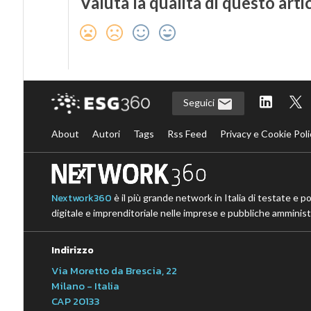
Valuta la qualità di questo arti
Seguici
About
Autori
Tags
Rss Feed
Privacy e Cookie Poli
Nextwork360
è il più grande network in Italia di testate e p
digitale e imprenditoriale nelle imprese e pubbliche amministr
Indirizzo
Via Moretto da Brescia, 22
Milano - Italia
CAP 20133