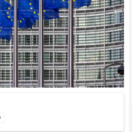
C
Climate Change
i