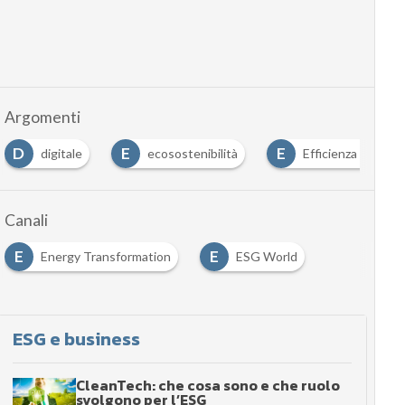
Argomenti
D
E
E
digitale
ecosostenibilità
Efficienza energet
Canali
E
E
Energy Transformation
ESG World
ESG e business
CleanTech: che cosa sono e che ruolo
svolgono per l’ESG