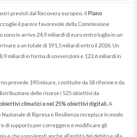
lastri previsti dal Recovery europeo. Il
Piano
ccoglie il parere favorevole della Commissione
 sono in arrivo 24,9 miliardi di euro entro luglio in un
ivare a un totale di 191,5 miliardi entro il 2026. Un
9 miliardi in forma di sovvenzioni e 122,6 miliardi in
rno prevede 190 misure, costituite da 58 riforme e da
istribuzione delle risorse i 525 obiettivi da
biettivi climatici e nel 25% obiettivi digitali.
A
 Nazionale di Ripresa e Resilienza recepisce in modo
e di supporto per correggere e modificare gli
a e che sono legati anche all’entità del debito e alla