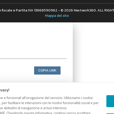
 fiscale e Partita IVA 13868590962 - © 2026 Nextwork360. ALL RIG
Mappa del sito
COPIA LINK
ivacy!
e e funzionali all’erogazione del servizio. Utilizziamo i cookie
er facilitare le interazioni con le nostre funzionalità social e per
e abitudini di navigazione e ai tuoi interessi.
KIE. Chiudendo questa informativa, continui senza accettare.