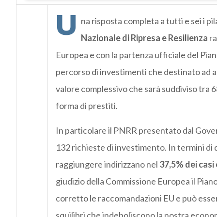
U
na risposta completa a tutti e sei i pi
Nazionale di Ripresa e Resilienza
ra
Europea e con la partenza ufficiale del Piano
percorso di investimenti che destinato ad arr
valore complessivo che sarà suddiviso tra 68,
forma di prestiti.
In particolare il PNRR presentato dal Gove
132 richieste di investimento. In termini di d
raggiungere indirizzano nel
37,5% dei casi o
giudizio della Commissione Europea il Piano
corretto le raccomandazioni EU e può esser
squilibri che indeboliscono la nostra economi