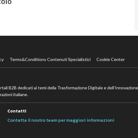
colo
cy
Terms&Conditions Contenuti Specialistici
Cookie Center
ortali B2B dedicati ai temi della Trasformazione Digitale e dell’Innovazione
azioni italiane.
Contatti
Contatta il nostro team per maggiori informazioni