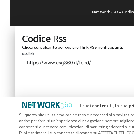
Nextwork360 - Codice
Codice Rss
Clicca sul pulsante per copiare il link RSS negli appunti.
RSS link
Codice Rss
I tuoi contenuti, la tua pr
Su questo sito utilizziamo cookie tecnici necessari alla navigazion
Clicca sul pulsante per copiare il link RSS negli appunti.
anche per fornirti un’esperienza di navigazione sempre migliore, p
RSS link
consentirti di ricevere comunicazioni di marketing aderenti alle tu
Puoi esprimere il tuo consenso cliccando su ACCETTA TUTTI I COO