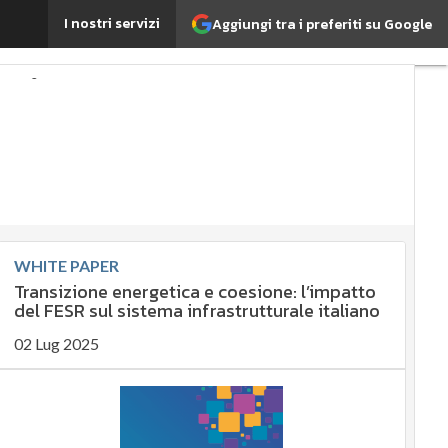
I nostri servizi
Aggiungi tra i preferiti su Google
Agrifood
EnergyUP
rtante?
nomia sostenibile
nergy Management
orate governance
ta
Ultimi articoli
WHITE PAPER
Transizione energetica e coesione: l’impatto
del FESR sul sistema infrastrutturale italiano
02 Lug 2025