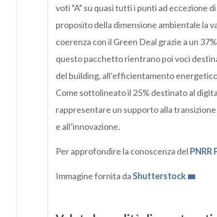
voti “A” su quasi tutti i punti ad eccezione d
proposito della dimensione ambientale la va
coerenza con il Green Deal grazie a un 37% d
questo pacchetto rientrano poi voci destina
del building, all’efficientamento energetico
Come sottolineato il 25% destinato al digita
rappresentare un supporto alla transizione v
e all’innovazione.
Per approfondire la conoscenza del
PNRR P
Immagine fornita da
Shutterstock