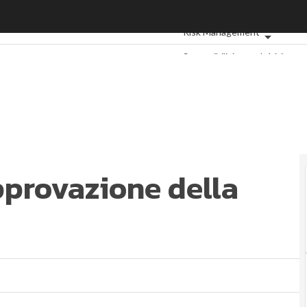
pprovazione della Commissione UE
Ultimi articoli
ESG: che cos'è?
Risk Management
Sostenibilità: perché è impo
Ambiente sostenibile
Eco
Sustainability management
E
Normative e Compliance
Corp
Digital for ESG
ESG Smart Da
pprovazione della