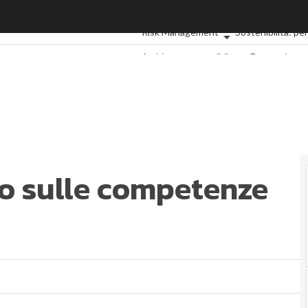
o sulle competenze digitali
Ultimi articoli
ESG: che cos'è?
Agrifood
E
Risk Management
Sostenibilità: p
Ambiente sostenibile
Economia sos
Sustainability management
Energy Ma
Normative e Compliance
Corporate go
ESG Smart Data
Ultimi articoli
rdo sulle competenze