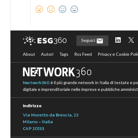
Seguici
About
Autori
Tags
Rss Feed
Privacy e Cookie Poli
Nextwork360
è il più grande network in Italia di testate e p
digitale e imprenditoriale nelle imprese e pubbliche amministr
Indirizzo
Via Moretto da Brescia, 22
Milano - Italia
CAP 20133