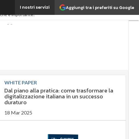
I nostri servizi
Aggiungi tra i preferiti su Google
nergyUP
erché è importante?
tenibile
nagement
vernance
Digital for ESG
WHITE PAPER
Dal piano alla pratica: come trasformare la
digitalizzazione italiana in un successo
duraturo
18 Mar 2025