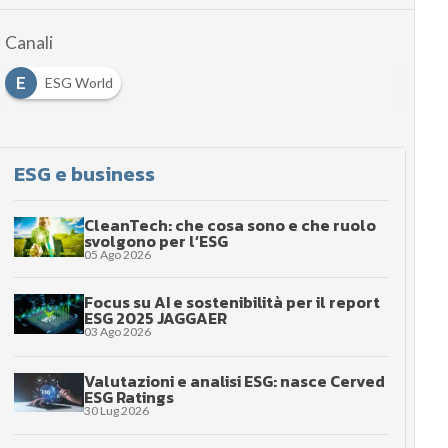
Canali
E
ESG World
ESG e business
CleanTech: che cosa sono e che ruolo
svolgono per l’ESG
05 Ago 2026
Focus su AI e sostenibilità per il report
ESG 2025 JAGGAER
03 Ago 2026
Valutazioni e analisi ESG: nasce Cerved
ESG Ratings
30 Lug 2026