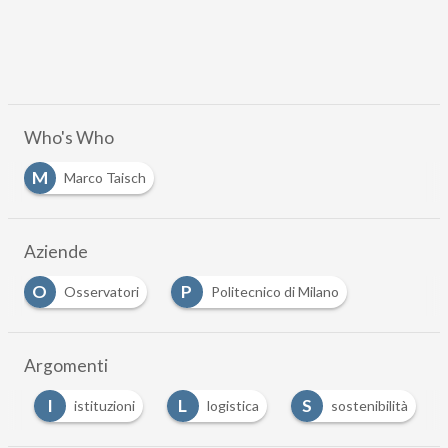
Who's Who
M
Marco Taisch
Aziende
O
P
Osservatori
Politecnico di Milano
Argomenti
I
L
S
e
istituzioni
logistica
sostenibilità