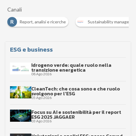
Canali
Report, analisi e ricerche
Sustainability management
ESG e business
Idrogeno verde: quale ruolo nella
transizione energetica
08 Ago 2026
CleanTech: che cosa sono e che ruolo
svolgono per l’ESG
05 Ago 2026
Focus su AI e sostenibilità per il report
ESG 2025 JAGGAER
03 Ago 2026
Valutazioni e analisi ESG: nasce Cerved