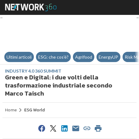
Green e Digital: i due volti dell
Ultimi articoli
ESG: che cos'è?
Agrifood
EnergyUP
Risk M
INDUSTRY 4.0 360 SUMMIT
Green e Digital: i due volti della
trasformazione industriale secondo
Marco Taisch
Home
ESG World