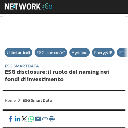
ESG disclosure: il ruolo del nami
Ultimi articoli
ESG: che cos'è?
Agrifood
EnergyUP
Risk
ESG SMARTDATA
ESG disclosure: il ruolo del naming nei
fondi di investimento
Home
ESG Smart Data