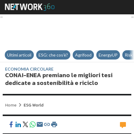
CONAI-ENEA premiano le migliori 
Ultimi articoli
ESG: che cos'è?
Agrifood
EnergyUP
Risk
ECONOMIA CIRCOLARE
CONAI-ENEA premiano le migliori tesi
dedicate a sostenibilità e riciclo
Home
ESG World