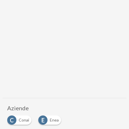
Aziende
C
E
Conai
Enea