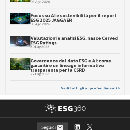
05 Ago 2026
Focus su AI e sostenibilità per il report
ESG 2025 JAGGAER
03 Ago 2026
Valutazioni e analisi ESG: nasce Cerved
ESG Ratings
30 Lug 2026
Governance del dato ESG e AI: come
garantire un lineage informativo
trasparente per la CSRD
27 Lug 2026
Vedi tutti gli approfondimenti >
Seguici