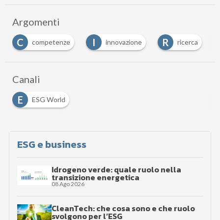
Argomenti
I
R
S
innovazione
ricerca
sostenibilità
…
Canali
E
ESG World
ESG e business
Idrogeno verde: quale ruolo nella
transizione energetica
08 Ago 2026
CleanTech: che cosa sono e che ruolo
svolgono per l’ESG