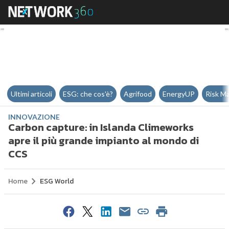
Carbon capture: in Islanda Clime
Ultimi articoli
ESG: che cos'è?
Agrifood
EnergyUP
Risk M
INNOVAZIONE
Carbon capture: in Islanda Climeworks
apre il più grande impianto al mondo di
CCS
Home
ESG World