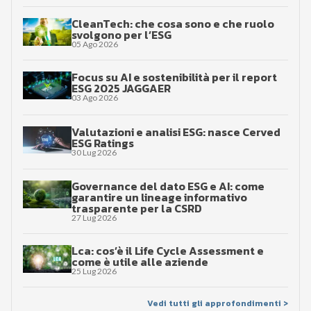
CleanTech: che cosa sono e che ruolo
svolgono per l’ESG
05 Ago 2026
Focus su AI e sostenibilità per il report
ESG 2025 JAGGAER
03 Ago 2026
Valutazioni e analisi ESG: nasce Cerved
ESG Ratings
30 Lug 2026
Governance del dato ESG e AI: come
garantire un lineage informativo
trasparente per la CSRD
27 Lug 2026
Lca: cos’è il Life Cycle Assessment e
come è utile alle aziende
25 Lug 2026
Vedi tutti gli approfondimenti >