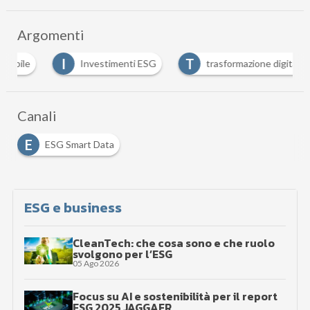
Argomenti
I
T
le
Investimenti ESG
trasformazione digitale
Canali
E
ESG Smart Data
ESG e business
CleanTech: che cosa sono e che ruolo
svolgono per l’ESG
05 Ago 2026
Focus su AI e sostenibilità per il report
ESG 2025 JAGGAER