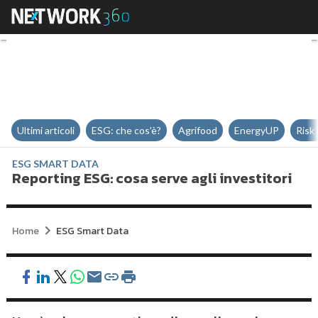
Reporting ESG: cosa serve agli in
Ultimi articoli
ESG: che cos'è?
Agrifood
EnergyUP
Risk
ESG SMART DATA
Reporting ESG: cosa serve agli investitori
Home
ESG Smart Data