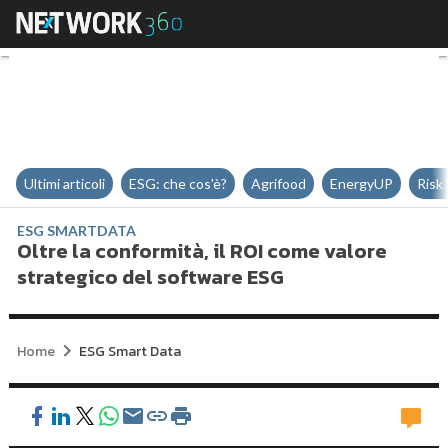
Oltre la conformità, il ROI come
Ultimi articoli
ESG: che cos'è?
Agrifood
EnergyUP
Risk
ESG SMARTDATA
Oltre la conformità, il ROI come valore
strategico del software ESG
Home
ESG Smart Data