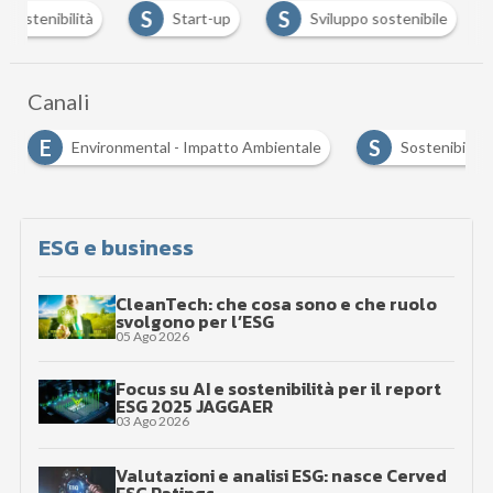
S
S
sostenibilità
Start-up
Sviluppo sostenibile
Canali
E
S
Environmental - Impatto Ambientale
Sostenibilità
ESG e business
CleanTech: che cosa sono e che ruolo
svolgono per l’ESG
05 Ago 2026
Focus su AI e sostenibilità per il report
ESG 2025 JAGGAER
03 Ago 2026
Valutazioni e analisi ESG: nasce Cerved
ESG Ratings