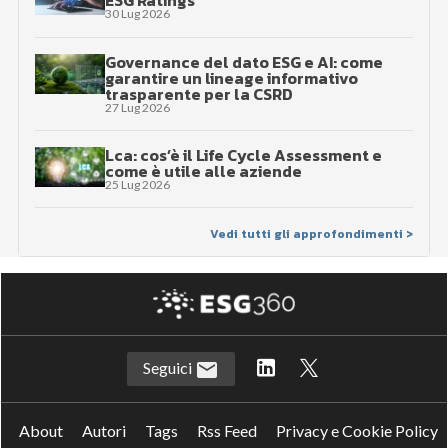
30 Lug 2026
Governance del dato ESG e AI: come
garantire un lineage informativo
trasparente per la CSRD
27 Lug 2026
Lca: cos’è il Life Cycle Assessment e
come è utile alle aziende
25 Lug 2026
Vedi tutti gli approfondimenti >
Seguici
About
Autori
Tags
Rss Feed
Privacy e Cookie Policy