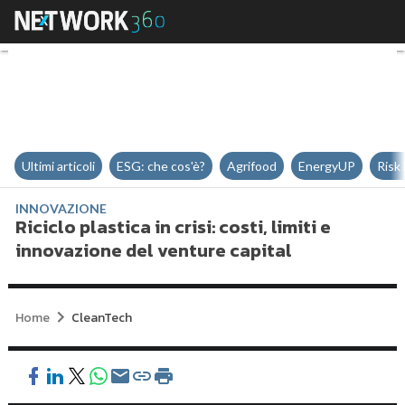
Riciclo plastica in crisi: costi, l
Ultimi articoli
ESG: che cos'è?
Agrifood
EnergyUP
Risk
INNOVAZIONE
Riciclo plastica in crisi: costi, limiti e
innovazione del venture capital
Home
CleanTech